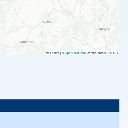
Leaflet
|
©
OpenStreetMap
contributors ©
CARTO