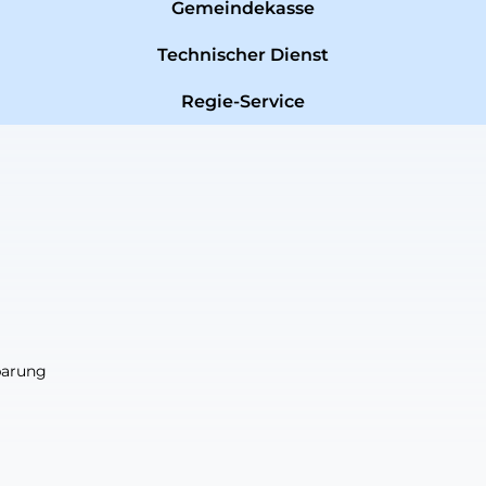
Gemeindekasse
Technischer Dienst
Regie-Service
nbarung
nbarung