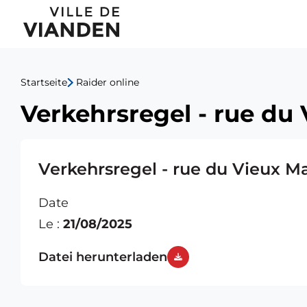
Verkehrsregel
Hauptnavigationsmen
-
rue
Startseite
Raider online
du
Verkehrsregel - rue du
Vieux
Marché
Verkehrsregel - rue du Vieux M
09+10.09.2025
Date
Le :
21/08/2025
Datei herunterladen