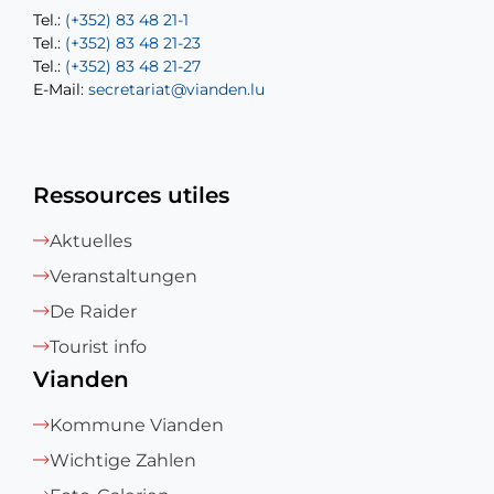
Tel.:
Tel.:
(+352) 83 48 21-1
(+352) 83 48 21-20
Tel.:
Tel.:
(+352) 83 48 21-23
(+352) 83 48 21-22
Tel.:
E-Mail:
(+352) 83 48 21-27
sofia.carvalho@vianden.lu
E-Mail:
E-Mail:
secretariat@vianden.lu
diane.storn@vianden.lu
Ressources utiles
Aktuelles
Veranstaltungen
De Raider
Tourist info
Vianden
Kommune Vianden
Wichtige Zahlen