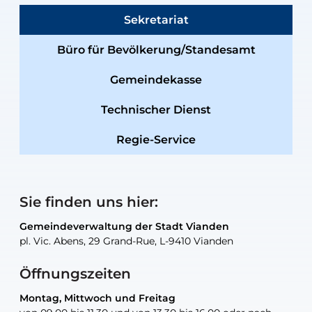
Sekretariat
Büro für Bevölkerung/Standesamt
Gemeindekasse
Technischer Dienst
Regie-Service
Sie finden uns hier:
Gemeindeverwaltung der Stadt Vianden
Gemeindeverwaltung der Stadt Vianden
Gemeindeverwaltung der Stadt Vianden
Gemeindeverwaltung der Stadt Vianden
Gemeindewerkstatt der Stadt Vianden
pl. Vic. Abens, 29 Grand-Rue, L-9410 Vianden
pl. Vic. Abens, 29 Grand-Rue, L-9410 Vianden
pl. Vic. Abens, 29 Grand-Rue, L-9410 Vianden
pl. Vic. Abens, 29 Grand-Rue, L-9410 Vianden
30, rue Neugarten, L-9422 Vianden
Öffnungszeiten
Montag, Mittwoch und Freitag
Montag, Mittwoch und Freitag
nur nach Vereinbarung
nur nach Vereinbarung
nur nach Vereinbarung