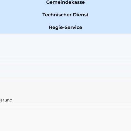
Gemeindekasse
Technischer Dienst
Regie-Service
nbarung
nbarung