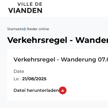
Verkehrsregel
Hauptnavigationsmen
-
Wanderung
Startseite
Raider online
07.09.2025
Verkehrsregel - Wande
Verkehrsregel - Wanderung 07.
Date
Le :
21/08/2025
Datei herunterladen