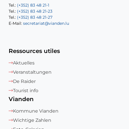
Tel.:
Tel.:
(+352) 83 48 21-1
(+352) 83 48 21-20
Tel.:
Tel.:
(+352) 83 48 21-23
(+352) 83 48 21-22
Tel.:
E-Mail:
(+352) 83 48 21-27
sofia.carvalho@vianden.lu
E-Mail:
E-Mail:
secretariat@vianden.lu
diane.storn@vianden.lu
Ressources utiles
Aktuelles
Veranstaltungen
De Raider
Tourist info
Vianden
Kommune Vianden
Wichtige Zahlen