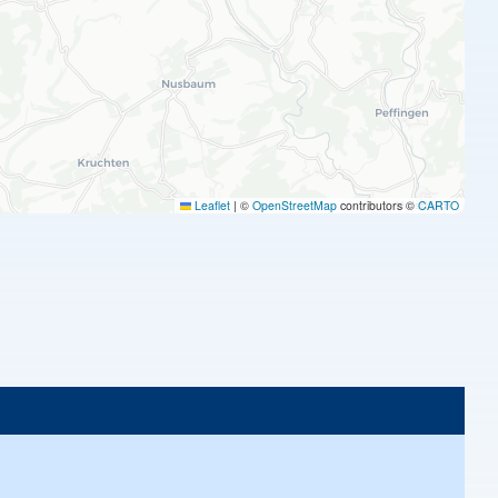
Leaflet
|
©
OpenStreetMap
contributors ©
CARTO