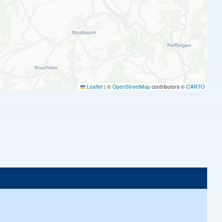
Leaflet
|
©
OpenStreetMap
contributors ©
CARTO