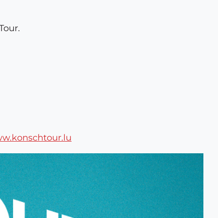
Tour.
w.konschtour.lu