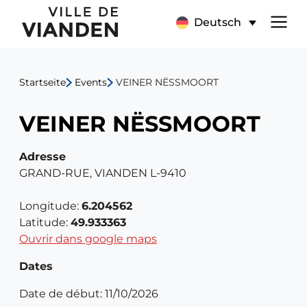
VEINER
Hauptnavigationsmen
Deutsch
NËSSMOORT
Startseite
Events
VEINER NËSSMOORT
VEINER NËSSMOORT
Adresse
GRAND-RUE, VIANDEN L-9410
Longitude:
6.204562
Latitude:
49.933363
Ouvrir dans google maps
Dates
Date de début: 11/10/2026