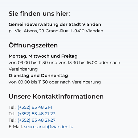
Sie finden uns hier:
Gemeindeverwaltung der Stadt Vianden
Gemeindeverwaltung der Stadt Vianden
Gemeindeverwaltung der Stadt Vianden
Gemeindeverwaltung der Stadt Vianden
Gemeindewerkstatt der Stadt Vianden
pl. Vic. Abens, 29 Grand-Rue, L-9410 Vianden
pl. Vic. Abens, 29 Grand-Rue, L-9410 Vianden
pl. Vic. Abens, 29 Grand-Rue, L-9410 Vianden
pl. Vic. Abens, 29 Grand-Rue, L-9410 Vianden
30, rue Neugarten, L-9422 Vianden
Öffnungszeiten
Montag, Mittwoch und Freitag
Montag, Mittwoch und Freitag
nur nach Vereinbarung
nur nach Vereinbarung
nur nach Vereinbarung
von 09.00 bis 11.30 und von 13.30 bis 16.00 oder nach
von 09.00 bis 11.30 und von 13.30 bis 16.00 oder nach
Vereinbarung
Vereinbarung
Dienstag und Donnerstag
Dienstag und Donnerstag
Tel.:
E-Mail:
Tel.:
(+352) 83 48 21-24
(+352) 83 48 21-51
aisha.abdullah@vianden.lu
von 09.00 bis 11.30 oder nach Vereinbarung
von 09.00 bis 11.30 oder nach Vereinbarung
E-Mail:
Tel.:
Tel.:
(+352)83 48 21-31
Permanence (Fuite d’eau) : 83 48 21 61
recette@vianden.lu
E-Mail:
E-Mail:
jos.cormemans@vianden.lu
atelier@vianden.lu
Unsere Kontaktinformationen
Tel.:
Tel.:
(+352) 83 48 21-1
(+352) 83 48 21-20
Tel.:
Tel.:
(+352) 83 48 21-23
(+352) 83 48 21-22
Tel.:
E-Mail:
(+352) 83 48 21-27
sofia.carvalho@vianden.lu
E-Mail:
E-Mail:
secretariat@vianden.lu
diane.storn@vianden.lu