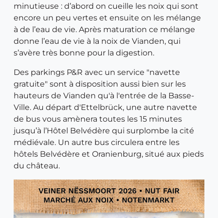
minutieuse : d’abord on cueille les noix qui sont
encore un peu vertes et ensuite on les mélange
à de l’eau de vie. Après maturation ce mélange
donne l’eau de vie à la noix de Vianden, qui
s’avère très bonne pour la digestion.
Des parkings P&R avec un service "navette
gratuite" sont à disposition aussi bien sur les
hauteurs de Vianden qu'à l'entrée de la Basse-
Ville. Au départ d'Ettelbrück, une autre navette
de bus vous amènera toutes les 15 minutes
jusqu’à l’Hôtel Belvédère qui surplombe la cité
médiévale. Un autre bus circulera entre les
hôtels Belvédère et Oranienburg, situé aux pieds
du château.