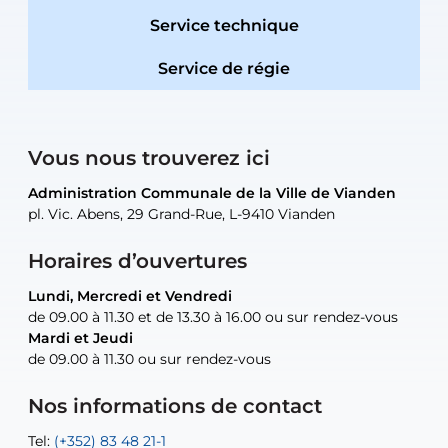
Service technique
Service de régie
Vous nous trouverez ici
Administration Communale de la Ville de Vianden
Administration Communale de la Ville de Vianden
Administration Communale de la Ville de Vianden
Administration Communale de la Ville de Vianden
Atelier Communal de la Ville de Vianden
pl. Vic. Abens, 29 Grand-Rue, L-9410 Vianden
pl. Vic. Abens, 29 Grand-Rue, L-9410 Vianden
pl. Vic. Abens, 29 Grand-Rue, L-9410 Vianden
pl. Vic. Abens, 29 Grand-Rue, L-9410 Vianden
30, rue Neugarten, L-9422 Vianden
Horaires d’ouvertures
Lundi, Mercredi et Vendredi
Lundi, Mercredi et Vendredi
uniquement sur rendez-vous
uniquement sur rendez-vous
uniquement sur rendez-vous
de 09.00 à 11.30 et de 13.30 à 16.00 ou sur rendez-vous
de 09.00 à 11.30 et de 13.30 à 16.00 ou sur rendez-vous
Mardi et Jeudi
Mardi et Jeudi
de 09.00 à 11.30 ou sur rendez-vous
de 09.00 à 11.30 ou sur rendez-vous
Tel:
Mail:
Tel:
(+352) 83 48 21-24
(+352) 83 48 21-51
aisha.abdullah@vianden.lu
Mail:
Tel:
Tel:
(+352) 83 48 21-31
Permanence (Fuite d’eau) : 83 48 21 61
recette@vianden.lu
Nos informations de contact
Mail:
Mail:
jos.coremans@vianden.lu
atelier@vianden.lu
Tel:
Tel:
(+352) 83 48 21-1
(+352) 83 48 21-20