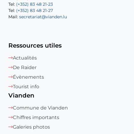
Tel:
Tel:
(+352) 83 48 21-23
(+352) 83 48 21-22
Tel:
Mail:
(+352) 83 48 21-27
sofia.carvalho@vianden.lu
Mail:
Mail:
secretariat@vianden.lu
diane.storn@vianden.lu
Ressources utiles
Actualités
De Raider
Évènements
Tourist info
Vianden
Commune de Vianden
Chiffres importants
Galeries photos