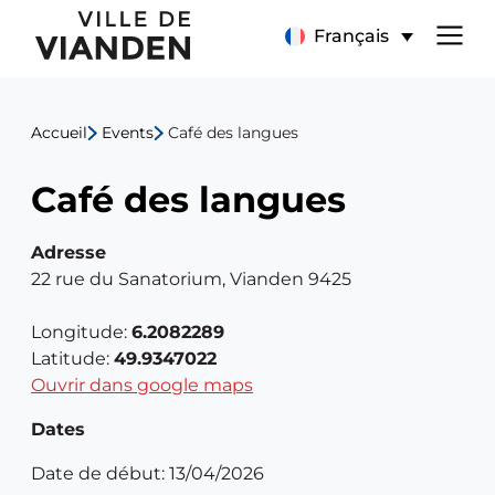
Café
Menu
Français
des
de
langues
Accueil
Events
Café des langues
navigation
Café des langues
principal
Adresse
22 rue du Sanatorium, Vianden 9425
Longitude:
6.2082289
Latitude:
49.9347022
Ouvrir dans google maps
Dates
Date de début: 13/04/2026