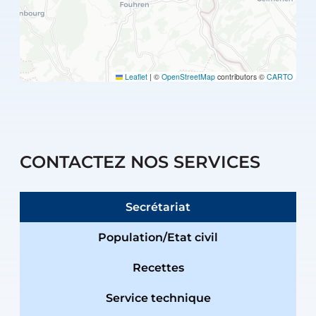
Leaflet
|
©
OpenStreetMap
contributors ©
CARTO
CONTACTEZ NOS SERVICES
Secrétariat
Population/Etat civil
Recettes
Service technique