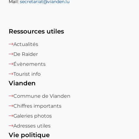
Mail:
Mail:
secretariat@vianden.lu
diane.storn@vianden.lu
Ressources utiles
Actualités
De Raider
Évènements
Tourist info
Vianden
Commune de Vianden
Chiffres importants
Galeries photos
Adresses utiles
Vie politique