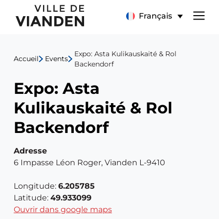
Expo:
Menu
Français
Asta
de
Kulikauskaité
Expo: Asta Kulikauskaité & Rol
Accueil
Events
navigation
Backendorf
&
Expo: Asta
principal
Rol
Kulikauskaité & Rol
Backendorf
Backendorf
Adresse
6 Impasse Léon Roger, Vianden L-9410
Longitude:
6.205785
Latitude:
49.933099
Ouvrir dans google maps