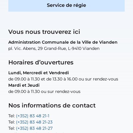
Service de régie
Vous nous trouverez ici
Administration Communale de la Ville de Vianden
Administration Communale de la Ville de Vianden
Administration Communale de la Ville de Vianden
Administration Communale de la Ville de Vianden
Atelier Communal de la Ville de Vianden
pl. Vic. Abens, 29 Grand-Rue, L-9410 Vianden
pl. Vic. Abens, 29 Grand-Rue, L-9410 Vianden
pl. Vic. Abens, 29 Grand-Rue, L-9410 Vianden
pl. Vic. Abens, 29 Grand-Rue, L-9410 Vianden
30, rue Neugarten, L-9422 Vianden
Horaires d’ouvertures
Lundi, Mercredi et Vendredi
Lundi, Mercredi et Vendredi
uniquement sur rendez-vous
uniquement sur rendez-vous
uniquement sur rendez-vous
de 09.00 à 11.30 et de 13.30 à 16.00 ou sur rendez-vous
de 09.00 à 11.30 et de 13.30 à 16.00 ou sur rendez-vous
Mardi et Jeudi
Mardi et Jeudi
de 09.00 à 11.30 ou sur rendez-vous
de 09.00 à 11.30 ou sur rendez-vous
Tel:
Mail:
Tel:
(+352) 83 48 21-24
(+352) 83 48 21-51
aisha.abdullah@vianden.lu
Mail:
Tel:
Tel:
(+352) 83 48 21-31
Permanence (Fuite d’eau) : 83 48 21 61
recette@vianden.lu
Nos informations de contact
Mail:
Mail:
jos.coremans@vianden.lu
atelier@vianden.lu
Tel:
Tel:
(+352) 83 48 21-1
(+352) 83 48 21-20
Tel:
Tel:
(+352) 83 48 21-23
(+352) 83 48 21-22
Tel:
Mail:
(+352) 83 48 21-27
sofia.carvalho@vianden.lu