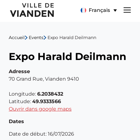
Expo
Menu
Français
Harald
de
Deilmann
Accueil
Events
Expo Harald Deilmann
navigation
Expo Harald Deilmann
principal
Adresse
70 Grand Rue, Vianden 9410
Longitude:
6.2038432
Latitude:
49.9333566
Ouvrir dans google maps
Dates
Date de début: 16/07/2026