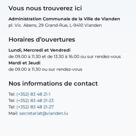
Vous nous trouverez ici
Administration Communale de la Ville de Vianden
Administration Communale de la Ville de Vianden
Administration Communale de la Ville de Vianden
Administration Communale de la Ville de Vianden
Atelier Communal de la Ville de Vianden
pl. Vic. Abens, 29 Grand-Rue, L-9410 Vianden
pl. Vic. Abens, 29 Grand-Rue, L-9410 Vianden
pl. Vic. Abens, 29 Grand-Rue, L-9410 Vianden
pl. Vic. Abens, 29 Grand-Rue, L-9410 Vianden
30, rue Neugarten, L-9422 Vianden
Horaires d’ouvertures
Lundi, Mercredi et Vendredi
Lundi, Mercredi et Vendredi
uniquement sur rendez-vous
uniquement sur rendez-vous
uniquement sur rendez-vous
de 09.00 à 11.30 et de 13.30 à 16.00 ou sur rendez-vous
de 09.00 à 11.30 et de 13.30 à 16.00 ou sur rendez-vous
Mardi et Jeudi
Mardi et Jeudi
de 09.00 à 11.30 ou sur rendez-vous
de 09.00 à 11.30 ou sur rendez-vous
Tel:
Mail:
Tel:
(+352) 83 48 21-24
(+352) 83 48 21-51
aisha.abdullah@vianden.lu
Mail:
Tel:
Tel:
(+352) 83 48 21-31
Permanence (Fuite d’eau) : 83 48 21 61
recette@vianden.lu
Nos informations de contact
Mail:
Mail:
jos.coremans@vianden.lu
atelier@vianden.lu
Tel:
Tel:
(+352) 83 48 21-1
(+352) 83 48 21-20
Tel:
Tel:
(+352) 83 48 21-23
(+352) 83 48 21-22
Tel:
Mail:
(+352) 83 48 21-27
sofia.carvalho@vianden.lu
Mail:
Mail:
secretariat@vianden.lu
diane.storn@vianden.lu