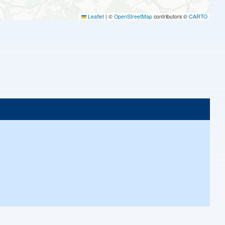
Leaflet
|
©
OpenStreetMap
contributors ©
CARTO