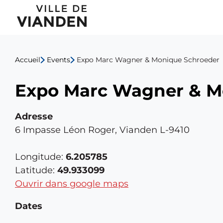
Expo
Menu
Marc
de
Wagner
Accueil
Events
Expo Marc Wagner & Monique Schroeder
navigation
&
Expo Marc Wagner & M
principal
Monique
Schroeder
Adresse
6 Impasse Léon Roger, Vianden L-9410
Longitude:
6.205785
Latitude:
49.933099
Ouvrir dans google maps
Dates