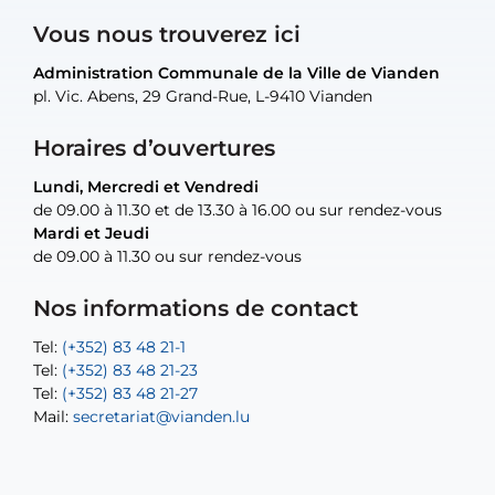
Vous nous trouverez ici
Administration Communale de la Ville de Vianden
Administration Communale de la Ville de Vianden
Administration Communale de la Ville de Vianden
Administration Communale de la Ville de Vianden
Atelier Communal de la Ville de Vianden
pl. Vic. Abens, 29 Grand-Rue, L-9410 Vianden
pl. Vic. Abens, 29 Grand-Rue, L-9410 Vianden
pl. Vic. Abens, 29 Grand-Rue, L-9410 Vianden
pl. Vic. Abens, 29 Grand-Rue, L-9410 Vianden
30, rue Neugarten, L-9422 Vianden
Horaires d’ouvertures
Lundi, Mercredi et Vendredi
Lundi, Mercredi et Vendredi
uniquement sur rendez-vous
uniquement sur rendez-vous
uniquement sur rendez-vous
de 09.00 à 11.30 et de 13.30 à 16.00 ou sur rendez-vous
de 09.00 à 11.30 et de 13.30 à 16.00 ou sur rendez-vous
Mardi et Jeudi
Mardi et Jeudi
de 09.00 à 11.30 ou sur rendez-vous
de 09.00 à 11.30 ou sur rendez-vous
Tel:
Mail:
Tel:
(+352) 83 48 21-24
(+352) 83 48 21-51
aisha.abdullah@vianden.lu
Mail:
Tel:
Tel:
(+352) 83 48 21-31
Permanence (Fuite d’eau) : 83 48 21 61
recette@vianden.lu
Nos informations de contact
Mail:
Mail:
jos.coremans@vianden.lu
atelier@vianden.lu
Tel:
Tel:
(+352) 83 48 21-1
(+352) 83 48 21-20
Tel:
Tel:
(+352) 83 48 21-23
(+352) 83 48 21-22
Tel:
Mail:
(+352) 83 48 21-27
sofia.carvalho@vianden.lu
Mail:
Mail:
secretariat@vianden.lu
diane.storn@vianden.lu