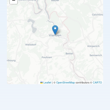
−
Leaflet
|
©
OpenStreetMap
contributors ©
CARTO