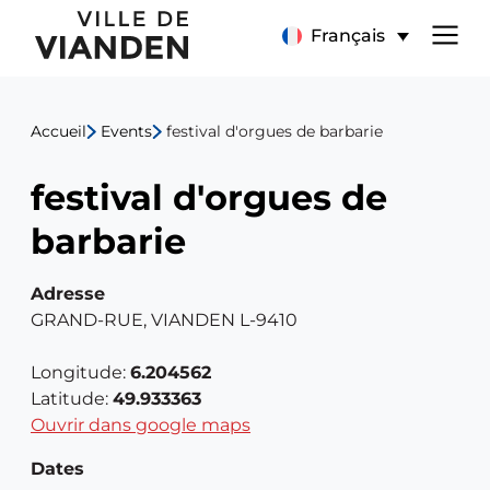
festival
Menu
Français
d'orgues
de
de
Accueil
Events
festival d'orgues de barbarie
navigation
barbarie
festival d'orgues de
principal
barbarie
Adresse
GRAND-RUE, VIANDEN L-9410
Longitude:
6.204562
Latitude:
49.933363
Ouvrir dans google maps
Dates