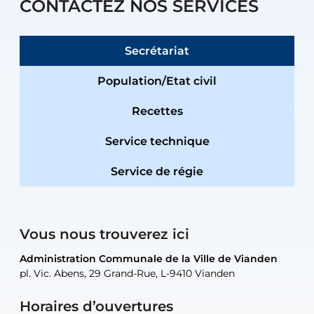
CONTACTEZ NOS SERVICES
Secrétariat
Population/Etat civil
Recettes
Service technique
Service de régie
Vous nous trouverez ici
Administration Communale de la Ville de Vianden
Administration Communale de la Ville de Vianden
Administration Communale de la Ville de Vianden
Administration Communale de la Ville de Vianden
Atelier Communal de la Ville de Vianden
pl. Vic. Abens, 29 Grand-Rue, L-9410 Vianden
pl. Vic. Abens, 29 Grand-Rue, L-9410 Vianden
pl. Vic. Abens, 29 Grand-Rue, L-9410 Vianden
pl. Vic. Abens, 29 Grand-Rue, L-9410 Vianden
30, rue Neugarten, L-9422 Vianden
Horaires d’ouvertures