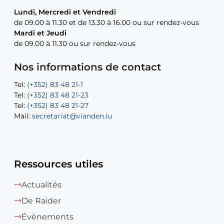
Lundi, Mercredi et Vendredi
Lundi, Mercredi et Vendredi
uniquement sur rendez-vous
uniquement sur rendez-vous
uniquement sur rendez-vous
de 09.00 à 11.30 et de 13.30 à 16.00 ou sur rendez-vous
de 09.00 à 11.30 et de 13.30 à 16.00 ou sur rendez-vous
Mardi et Jeudi
Mardi et Jeudi
de 09.00 à 11.30 ou sur rendez-vous
de 09.00 à 11.30 ou sur rendez-vous
Tel:
Mail:
Tel:
(+352) 83 48 21-24
(+352) 83 48 21-51
aisha.abdullah@vianden.lu
Mail:
Tel:
Tel:
(+352) 83 48 21-31
Permanence (Fuite d’eau) : 83 48 21 61
recette@vianden.lu
Nos informations de contact
Mail:
Mail:
jos.coremans@vianden.lu
atelier@vianden.lu
Tel:
Tel:
(+352) 83 48 21-1
(+352) 83 48 21-20
Tel:
Tel:
(+352) 83 48 21-23
(+352) 83 48 21-22
Tel:
Mail:
(+352) 83 48 21-27
sofia.carvalho@vianden.lu
Mail:
Mail:
secretariat@vianden.lu
diane.storn@vianden.lu
Ressources utiles
Actualités
De Raider
Évènements