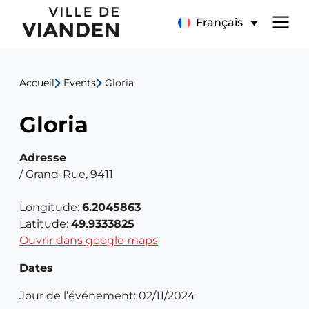
Gloria
Menu
Français
de
Accueil
Events
Gloria
navigation
Gloria
principal
Adresse
/ Grand-Rue, 9411
Longitude:
6.2045863
Latitude:
49.9333825
Ouvrir dans google maps
Dates
Jour de l’événement: 02/11/2024