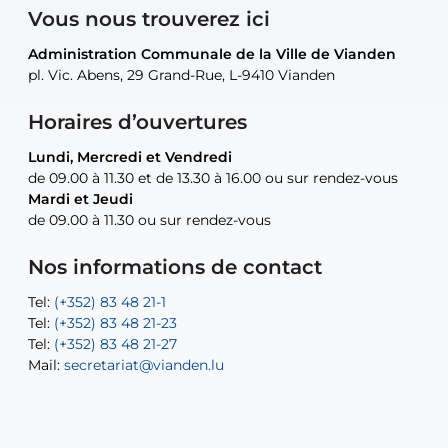
Vous nous trouverez ici
Administration Communale de la Ville de Vianden
Administration Communale de la Ville de Vianden
Administration Communale de la Ville de Vianden
Administration Communale de la Ville de Vianden
Atelier Communal de la Ville de Vianden
pl. Vic. Abens, 29 Grand-Rue, L-9410 Vianden
pl. Vic. Abens, 29 Grand-Rue, L-9410 Vianden
pl. Vic. Abens, 29 Grand-Rue, L-9410 Vianden
pl. Vic. Abens, 29 Grand-Rue, L-9410 Vianden
30, rue Neugarten, L-9422 Vianden
Horaires d’ouvertures
Lundi, Mercredi et Vendredi
Lundi, Mercredi et Vendredi
uniquement sur rendez-vous
uniquement sur rendez-vous
uniquement sur rendez-vous
de 09.00 à 11.30 et de 13.30 à 16.00 ou sur rendez-vous
de 09.00 à 11.30 et de 13.30 à 16.00 ou sur rendez-vous
Mardi et Jeudi
Mardi et Jeudi
de 09.00 à 11.30 ou sur rendez-vous
de 09.00 à 11.30 ou sur rendez-vous
Tel:
Mail:
Tel:
(+352) 83 48 21-24
(+352) 83 48 21-51
aisha.abdullah@vianden.lu
Mail:
Tel:
Tel:
(+352) 83 48 21-31
Permanence (Fuite d’eau) : 83 48 21 61
recette@vianden.lu
Nos informations de contact
Mail:
Mail:
jos.coremans@vianden.lu
atelier@vianden.lu
Tel:
Tel:
(+352) 83 48 21-1
(+352) 83 48 21-20
Tel:
Tel:
(+352) 83 48 21-23
(+352) 83 48 21-22
Tel:
Mail:
(+352) 83 48 21-27
sofia.carvalho@vianden.lu
Mail:
Mail:
secretariat@vianden.lu
diane.storn@vianden.lu