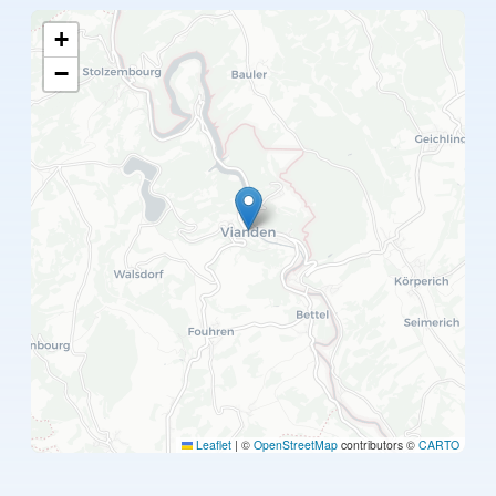
+
−
Leaflet
|
©
OpenStreetMap
contributors ©
CARTO