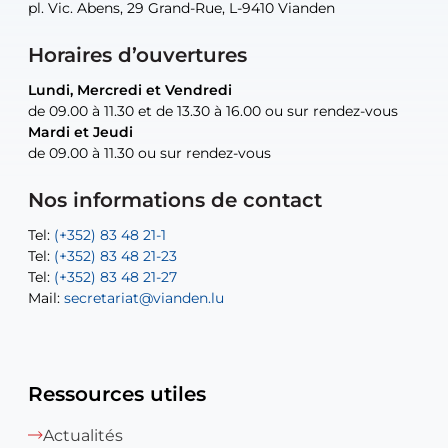
pl. Vic. Abens, 29 Grand-Rue, L-9410 Vianden
pl. Vic. Abens, 29 Grand-Rue, L-9410 Vianden
pl. Vic. Abens, 29 Grand-Rue, L-9410 Vianden
pl. Vic. Abens, 29 Grand-Rue, L-9410 Vianden
30, rue Neugarten, L-9422 Vianden
Horaires d’ouvertures
Lundi, Mercredi et Vendredi
Lundi, Mercredi et Vendredi
uniquement sur rendez-vous
uniquement sur rendez-vous
uniquement sur rendez-vous
de 09.00 à 11.30 et de 13.30 à 16.00 ou sur rendez-vous
de 09.00 à 11.30 et de 13.30 à 16.00 ou sur rendez-vous
Mardi et Jeudi
Mardi et Jeudi
de 09.00 à 11.30 ou sur rendez-vous
de 09.00 à 11.30 ou sur rendez-vous
Tel:
Mail:
Tel:
(+352) 83 48 21-24
(+352) 83 48 21-51
aisha.abdullah@vianden.lu
Mail:
Tel:
Tel:
(+352) 83 48 21-31
Permanence (Fuite d’eau) : 83 48 21 61
recette@vianden.lu
Nos informations de contact
Mail:
Mail:
jos.coremans@vianden.lu
atelier@vianden.lu
Tel:
Tel:
(+352) 83 48 21-1
(+352) 83 48 21-20
Tel:
Tel:
(+352) 83 48 21-23
(+352) 83 48 21-22
Tel:
Mail:
(+352) 83 48 21-27
sofia.carvalho@vianden.lu
Mail:
Mail:
secretariat@vianden.lu
diane.storn@vianden.lu
Ressources utiles
Actualités