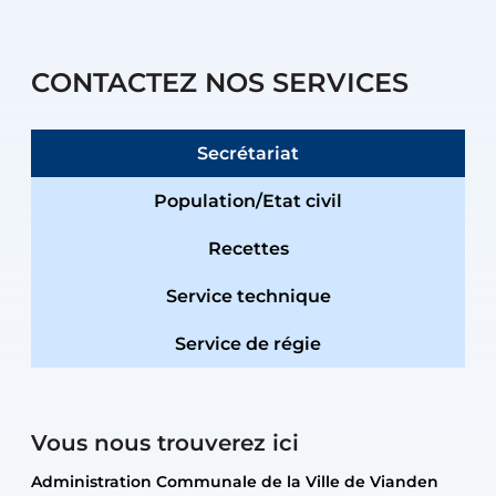
CONTACTEZ NOS SERVICES
Secrétariat
Population/Etat civil
Recettes
Service technique
Service de régie
Vous nous trouverez ici
Administration Communale de la Ville de Vianden
Administration Communale de la Ville de Vianden
Administration Communale de la Ville de Vianden
Administration Communale de la Ville de Vianden
Atelier Communal de la Ville de Vianden