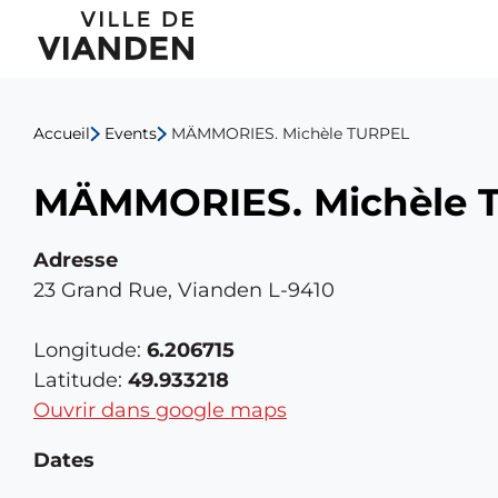
MÄMMORIES.
Menu
Michèle
de
TURPEL
Accueil
Events
MÄMMORIES. Michèle TURPEL
navigation
MÄMMORIES. Michèle 
principal
Adresse
23 Grand Rue, Vianden L-9410
Longitude:
6.206715
Latitude:
49.933218
Ouvrir dans google maps
Dates