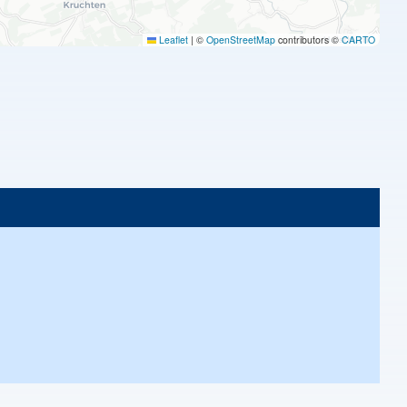
Leaflet
|
©
OpenStreetMap
contributors ©
CARTO