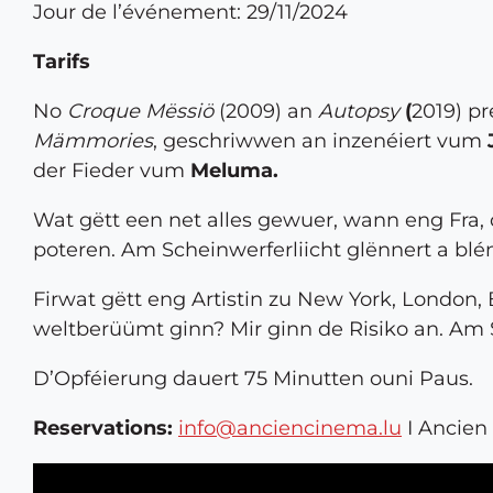
Jour de l’événement: 29/11/2024
Tarifs
No
Croque Mëssiö
(2009) an
Autopsy
(
2019) pr
Mämmories
, geschriwwen an inzenéiert vum
der Fieder vum
Meluma.
Wat gëtt een net alles gewuer, wann eng Fra,
poteren. Am Scheinwerferliicht glënnert a blén
Firwat gëtt eng Artistin zu New York, London,
weltberüümt ginn? Mir ginn de Risiko an. Am
D’Opféierung dauert 75 Minutten ouni Paus.
Reservations:
info@anciencinema.lu
I Ancien