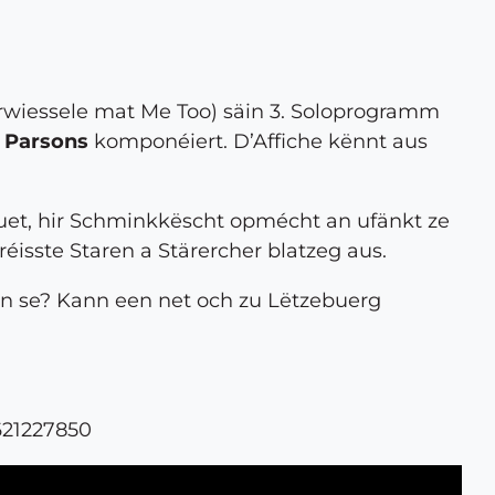
 verwiessele mat Me Too) säin 3. Soloprogramm
e Parsons
komponéiert. D’Affiche kënnt aus
huet, hir Schminkkëscht opmécht an ufänkt ze
éisste Staren a Stärercher blatzeg aus.
een se? Kann een net och zu Lëtzebuerg
621227850