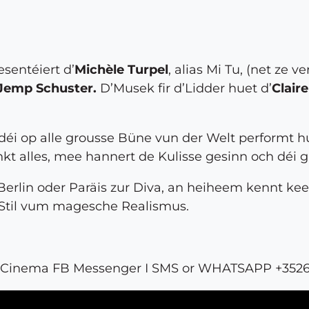
esentéiert d’
Michèle Turpel
, alias Mi Tu, (net ze
Jemp Schuster.
D’Musek fir d’Lidder huet d’
Clair
 déi op alle grousse Büne vun der Welt performt 
kt alles, mee hannert de Kulisse gesinn och déi gr
 Berlin oder Paräis zur Diva, an heiheem kennt k
 Stil vum magesche Realismus.
 Cinema FB Messenger I SMS or WHATSAPP +352