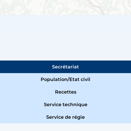
Secrétariat
Population/Etat civil
Recettes
Service technique
Service de régie