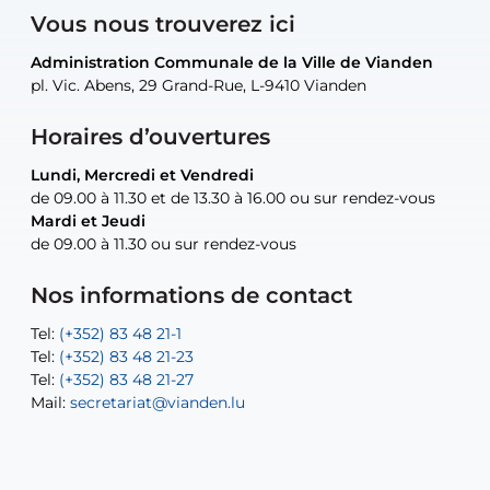
Vous nous trouverez ici
Administration Communale de la Ville de Vianden
Administration Communale de la Ville de Vianden
Administration Communale de la Ville de Vianden
Administration Communale de la Ville de Vianden
Atelier Communal de la Ville de Vianden
pl. Vic. Abens, 29 Grand-Rue, L-9410 Vianden
pl. Vic. Abens, 29 Grand-Rue, L-9410 Vianden
pl. Vic. Abens, 29 Grand-Rue, L-9410 Vianden
pl. Vic. Abens, 29 Grand-Rue, L-9410 Vianden
30, rue Neugarten, L-9422 Vianden
Horaires d’ouvertures
Lundi, Mercredi et Vendredi
Lundi, Mercredi et Vendredi
uniquement sur rendez-vous
uniquement sur rendez-vous
uniquement sur rendez-vous
de 09.00 à 11.30 et de 13.30 à 16.00 ou sur rendez-vous
de 09.00 à 11.30 et de 13.30 à 16.00 ou sur rendez-vous
Mardi et Jeudi
Mardi et Jeudi
de 09.00 à 11.30 ou sur rendez-vous
de 09.00 à 11.30 ou sur rendez-vous
Tel:
Mail:
Tel:
(+352) 83 48 21-24
(+352) 83 48 21-51
aisha.abdullah@vianden.lu
Mail:
Tel:
Tel:
(+352) 83 48 21-31
Permanence (Fuite d’eau) : 83 48 21 61
recette@vianden.lu
Nos informations de contact
Mail:
Mail:
jos.coremans@vianden.lu
atelier@vianden.lu
Tel:
Tel:
(+352) 83 48 21-1
(+352) 83 48 21-20
Tel:
Tel:
(+352) 83 48 21-23
(+352) 83 48 21-22
Tel:
Mail:
(+352) 83 48 21-27
sofia.carvalho@vianden.lu
Mail:
Mail:
secretariat@vianden.lu
diane.storn@vianden.lu