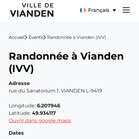
Randonnée
Menu
Français
à
de
Vianden
Accueil
Events
Randonnée à Vianden (IVV)
navigation
(IVV)
Randonnée à Vianden
principal
(IVV)
Adresse
rue du Sanatorium 1, VIANDEN L-9419
Longitude:
6.207946
Latitude:
49.934117
Ouvrir dans google maps
Dates