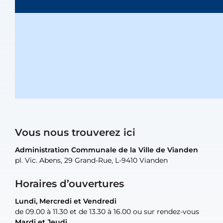
Vous nous trouverez ici
Administration Communale de la Ville de Vianden
Administration Communale de la Ville de Vianden
Administration Communale de la Ville de Vianden
Administration Communale de la Ville de Vianden
Atelier Communal de la Ville de Vianden
pl. Vic. Abens, 29 Grand-Rue, L-9410 Vianden
pl. Vic. Abens, 29 Grand-Rue, L-9410 Vianden
pl. Vic. Abens, 29 Grand-Rue, L-9410 Vianden
pl. Vic. Abens, 29 Grand-Rue, L-9410 Vianden
30, rue Neugarten, L-9422 Vianden
Horaires d’ouvertures
Lundi, Mercredi et Vendredi
Lundi, Mercredi et Vendredi
uniquement sur rendez-vous
uniquement sur rendez-vous
uniquement sur rendez-vous
de 09.00 à 11.30 et de 13.30 à 16.00 ou sur rendez-vous
de 09.00 à 11.30 et de 13.30 à 16.00 ou sur rendez-vous
Mardi et Jeudi
Mardi et Jeudi