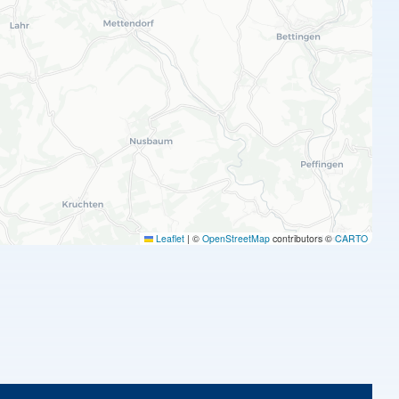
Leaflet
|
©
OpenStreetMap
contributors ©
CARTO