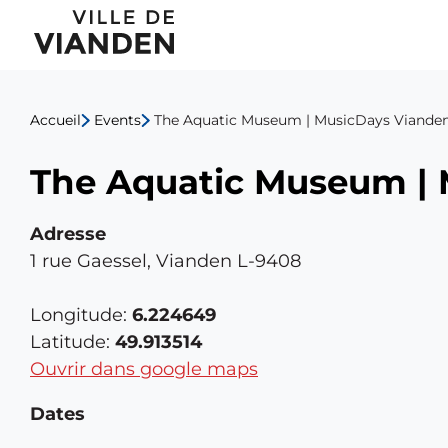
The
Menu
Aquatic
de
Museum
Accueil
Events
The Aquatic Museum | MusicDays Viande
navigation
|
The Aquatic Museum |
principal
MusicDays
Vianden
Adresse
1 rue Gaessel, Vianden L-9408
Longitude:
6.224649
Latitude:
49.913514
Ouvrir dans google maps
Dates