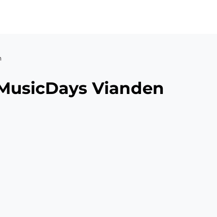
n
 MusicDays Vianden