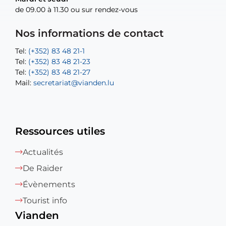
de 09.00 à 11.30 ou sur rendez-vous
de 09.00 à 11.30 ou sur rendez-vous
Tel:
Mail:
Tel:
(+352) 83 48 21-24
(+352) 83 48 21-51
aisha.abdullah@vianden.lu
Mail:
Tel:
Tel:
(+352) 83 48 21-31
Permanence (Fuite d’eau) : 83 48 21 61
recette@vianden.lu
Nos informations de contact
Mail:
Mail:
jos.coremans@vianden.lu
atelier@vianden.lu
Tel:
Tel:
(+352) 83 48 21-1
(+352) 83 48 21-20
Tel:
Tel:
(+352) 83 48 21-23
(+352) 83 48 21-22
Tel:
Mail:
(+352) 83 48 21-27
sofia.carvalho@vianden.lu
Mail:
Mail:
secretariat@vianden.lu
diane.storn@vianden.lu
Ressources utiles
Actualités
De Raider
Évènements
Tourist info
Vianden