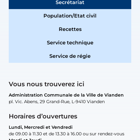
Secrétariat
Population/Etat civil
Recettes
Service technique
Service de régie
Vous nous trouverez ici
Administration Communale de la Ville de Vianden
Administration Communale de la Ville de Vianden
Administration Communale de la Ville de Vianden
Administration Communale de la Ville de Vianden
Atelier Communal de la Ville de Vianden
pl. Vic. Abens, 29 Grand-Rue, L-9410 Vianden
pl. Vic. Abens, 29 Grand-Rue, L-9410 Vianden
pl. Vic. Abens, 29 Grand-Rue, L-9410 Vianden
pl. Vic. Abens, 29 Grand-Rue, L-9410 Vianden
30, rue Neugarten, L-9422 Vianden
Horaires d’ouvertures
Lundi, Mercredi et Vendredi
Lundi, Mercredi et Vendredi
uniquement sur rendez-vous
uniquement sur rendez-vous
uniquement sur rendez-vous
de 09.00 à 11.30 et de 13.30 à 16.00 ou sur rendez-vous
de 09.00 à 11.30 et de 13.30 à 16.00 ou sur rendez-vous