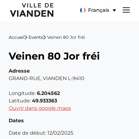
Veinen
Menu
Français
80
de
Jor
Accueil
Events
Veinen 80 Jor fréi
navigation
fréi
Veinen 80 Jor fréi
principal
Adresse
GRAND-RUE, VIANDEN L-9410
Longitude:
6.204562
Latitude:
49.933363
Ouvrir dans google maps
Dates
Date de début: 12/02/2025