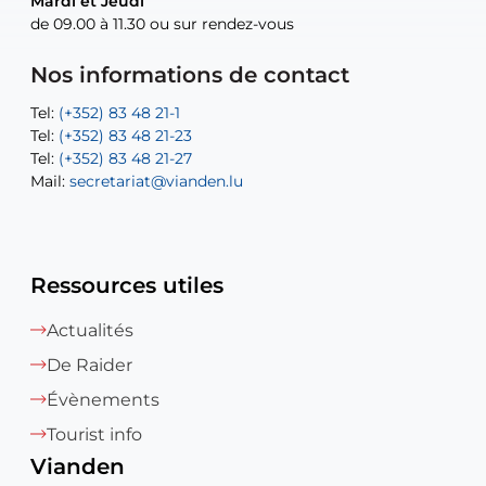
Mardi et Jeudi
Mardi et Jeudi
de 09.00 à 11.30 ou sur rendez-vous
de 09.00 à 11.30 ou sur rendez-vous
Tel:
Mail:
Tel:
(+352) 83 48 21-24
(+352) 83 48 21-51
aisha.abdullah@vianden.lu
Mail:
Tel:
Tel:
(+352) 83 48 21-31
Permanence (Fuite d’eau) : 83 48 21 61
recette@vianden.lu
Nos informations de contact
Mail:
Mail:
jos.coremans@vianden.lu
atelier@vianden.lu
Tel:
Tel:
(+352) 83 48 21-1
(+352) 83 48 21-20
Tel:
Tel:
(+352) 83 48 21-23
(+352) 83 48 21-22
Tel:
Mail:
(+352) 83 48 21-27
sofia.carvalho@vianden.lu
Mail:
Mail:
secretariat@vianden.lu
diane.storn@vianden.lu
Ressources utiles
Actualités
De Raider
Évènements
Tourist info
Vianden