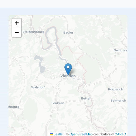
+
−
Leaflet
|
©
OpenStreetMap
contributors ©
CARTO