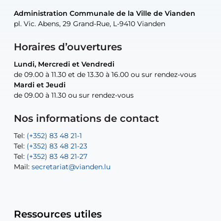
Administration Communale de la Ville de Vianden
Administration Communale de la Ville de Vianden
Administration Communale de la Ville de Vianden
Administration Communale de la Ville de Vianden
Atelier Communal de la Ville de Vianden
pl. Vic. Abens, 29 Grand-Rue, L-9410 Vianden
pl. Vic. Abens, 29 Grand-Rue, L-9410 Vianden
pl. Vic. Abens, 29 Grand-Rue, L-9410 Vianden
pl. Vic. Abens, 29 Grand-Rue, L-9410 Vianden
30, rue Neugarten, L-9422 Vianden
Horaires d’ouvertures
Lundi, Mercredi et Vendredi
Lundi, Mercredi et Vendredi
uniquement sur rendez-vous
uniquement sur rendez-vous
uniquement sur rendez-vous
de 09.00 à 11.30 et de 13.30 à 16.00 ou sur rendez-vous
de 09.00 à 11.30 et de 13.30 à 16.00 ou sur rendez-vous
Mardi et Jeudi
Mardi et Jeudi
de 09.00 à 11.30 ou sur rendez-vous
de 09.00 à 11.30 ou sur rendez-vous
Tel:
Mail:
Tel:
(+352) 83 48 21-24
(+352) 83 48 21-51
aisha.abdullah@vianden.lu
Mail:
Tel:
Tel:
(+352) 83 48 21-31
Permanence (Fuite d’eau) : 83 48 21 61
recette@vianden.lu
Nos informations de contact
Mail:
Mail:
jos.coremans@vianden.lu
atelier@vianden.lu
Tel:
Tel:
(+352) 83 48 21-1
(+352) 83 48 21-20
Tel:
Tel:
(+352) 83 48 21-23
(+352) 83 48 21-22
Tel:
Mail:
(+352) 83 48 21-27
sofia.carvalho@vianden.lu
Mail:
Mail:
secretariat@vianden.lu
diane.storn@vianden.lu
Ressources utiles