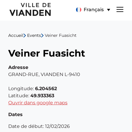
Veiner
Menu
Français
Fuasicht
de
Accueil
Events
Veiner Fuasicht
navigation
Veiner Fuasicht
principal
Adresse
GRAND-RUE, VIANDEN L-9410
Longitude:
6.204562
Latitude:
49.933363
Ouvrir dans google maps
Dates
Date de début: 12/02/2026