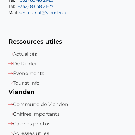
Tel:
Tel:
(+352) 83 48 21-23
(+352) 83 48 21-22
Tel:
Mail:
(+352) 83 48 21-27
sofia.carvalho@vianden.lu
Mail:
Mail:
secretariat@vianden.lu
diane.storn@vianden.lu
Ressources utiles
Actualités
De Raider
Évènements
Tourist info
Vianden
Commune de Vianden
Chiffres importants
Galeries photos
Adresses utiles