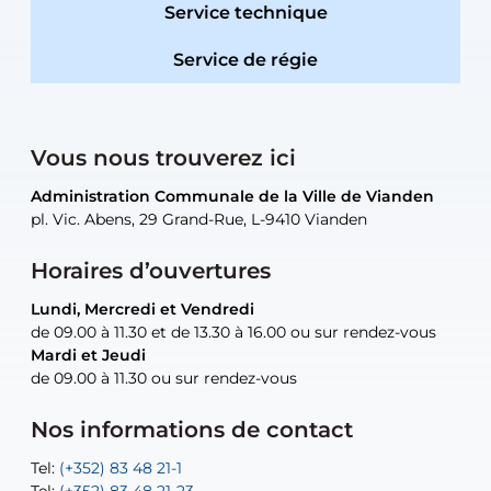
Service technique
Service de régie
Vous nous trouverez ici
Administration Communale de la Ville de Vianden
Administration Communale de la Ville de Vianden
Administration Communale de la Ville de Vianden
Administration Communale de la Ville de Vianden
Atelier Communal de la Ville de Vianden
pl. Vic. Abens, 29 Grand-Rue, L-9410 Vianden
pl. Vic. Abens, 29 Grand-Rue, L-9410 Vianden
pl. Vic. Abens, 29 Grand-Rue, L-9410 Vianden
pl. Vic. Abens, 29 Grand-Rue, L-9410 Vianden
30, rue Neugarten, L-9422 Vianden
Horaires d’ouvertures
Lundi, Mercredi et Vendredi
Lundi, Mercredi et Vendredi
uniquement sur rendez-vous
uniquement sur rendez-vous
uniquement sur rendez-vous
de 09.00 à 11.30 et de 13.30 à 16.00 ou sur rendez-vous
de 09.00 à 11.30 et de 13.30 à 16.00 ou sur rendez-vous
Mardi et Jeudi
Mardi et Jeudi
de 09.00 à 11.30 ou sur rendez-vous
de 09.00 à 11.30 ou sur rendez-vous
Tel:
Mail:
Tel:
(+352) 83 48 21-24
(+352) 83 48 21-51
aisha.abdullah@vianden.lu
Mail:
Tel:
Tel:
(+352) 83 48 21-31
Permanence (Fuite d’eau) : 83 48 21 61
recette@vianden.lu
Nos informations de contact
Mail:
Mail:
jos.coremans@vianden.lu
atelier@vianden.lu
Tel:
Tel:
(+352) 83 48 21-1
(+352) 83 48 21-20