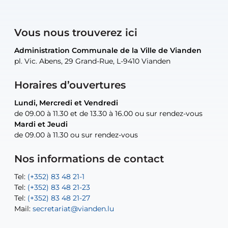
Vous nous trouverez ici
Administration Communale de la Ville de Vianden
Administration Communale de la Ville de Vianden
Administration Communale de la Ville de Vianden
Administration Communale de la Ville de Vianden
Atelier Communal de la Ville de Vianden
pl. Vic. Abens, 29 Grand-Rue, L-9410 Vianden
pl. Vic. Abens, 29 Grand-Rue, L-9410 Vianden
pl. Vic. Abens, 29 Grand-Rue, L-9410 Vianden
pl. Vic. Abens, 29 Grand-Rue, L-9410 Vianden
30, rue Neugarten, L-9422 Vianden
Horaires d’ouvertures
Lundi, Mercredi et Vendredi
Lundi, Mercredi et Vendredi
uniquement sur rendez-vous
uniquement sur rendez-vous
uniquement sur rendez-vous
de 09.00 à 11.30 et de 13.30 à 16.00 ou sur rendez-vous
de 09.00 à 11.30 et de 13.30 à 16.00 ou sur rendez-vous
Mardi et Jeudi
Mardi et Jeudi
de 09.00 à 11.30 ou sur rendez-vous
de 09.00 à 11.30 ou sur rendez-vous
Tel:
Mail:
Tel:
(+352) 83 48 21-24
(+352) 83 48 21-51
aisha.abdullah@vianden.lu
Mail:
Tel:
Tel:
(+352) 83 48 21-31
Permanence (Fuite d’eau) : 83 48 21 61
recette@vianden.lu
Nos informations de contact
Mail:
Mail:
jos.coremans@vianden.lu
atelier@vianden.lu
Tel:
Tel:
(+352) 83 48 21-1
(+352) 83 48 21-20
Tel:
Tel:
(+352) 83 48 21-23
(+352) 83 48 21-22
Tel:
Mail:
(+352) 83 48 21-27
sofia.carvalho@vianden.lu
Mail:
Mail:
secretariat@vianden.lu
diane.storn@vianden.lu