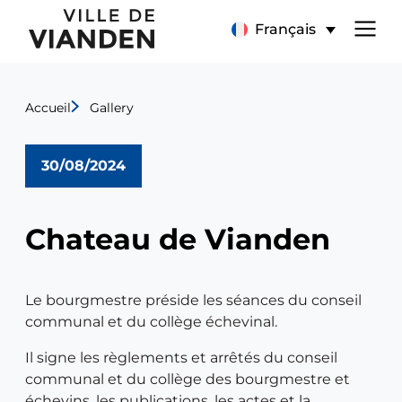
Chateau
Menu
Français
de
de
Vianden
Accueil
Gallery
navigation
principal
30/08/2024
Chateau de Vianden
Le bourgmestre préside les séances du conseil
communal et du collège échevinal.
Il signe les règlements et arrêtés du conseil
communal et du collège des bourgmestre et
échevins, les publications, les actes et la