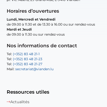
Horaires d’ouvertures
Lundi, Mercredi et Vendredi
Lundi, Mercredi et Vendredi
uniquement sur rendez-vous
uniquement sur rendez-vous
uniquement sur rendez-vous
de 09.00 à 11.30 et de 13.30 à 16.00 ou sur rendez-vous
de 09.00 à 11.30 et de 13.30 à 16.00 ou sur rendez-vous
Mardi et Jeudi
Mardi et Jeudi
de 09.00 à 11.30 ou sur rendez-vous
de 09.00 à 11.30 ou sur rendez-vous
Tel:
Mail:
Tel:
(+352) 83 48 21-24
(+352) 83 48 21-51
aisha.abdullah@vianden.lu
Mail:
Tel:
Tel:
(+352) 83 48 21-31
Permanence (Fuite d’eau) : 83 48 21 61
recette@vianden.lu
Nos informations de contact
Mail:
Mail:
jos.coremans@vianden.lu
atelier@vianden.lu
Tel:
Tel:
(+352) 83 48 21-1
(+352) 83 48 21-20
Tel:
Tel:
(+352) 83 48 21-23
(+352) 83 48 21-22
Tel:
Mail:
(+352) 83 48 21-27
sofia.carvalho@vianden.lu
Mail:
Mail:
secretariat@vianden.lu
diane.storn@vianden.lu
Ressources utiles
Actualités