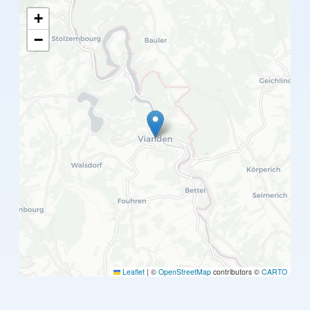
+
−
Leaflet
|
©
OpenStreetMap
contributors ©
CARTO