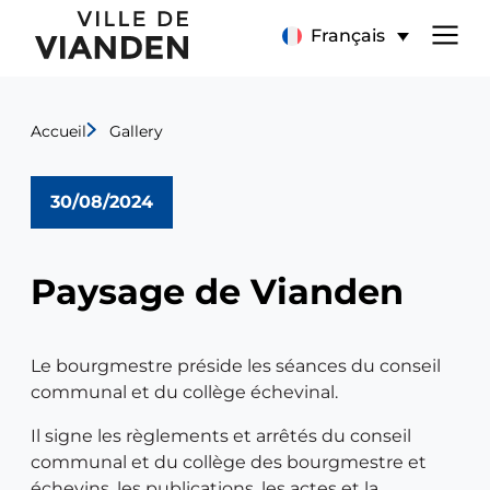
Paysage
Menu
Français
de
de
Vianden
Accueil
Gallery
navigation
principal
30/08/2024
Paysage de Vianden
Le bourgmestre préside les séances du conseil
communal et du collège échevinal.
Il signe les règlements et arrêtés du conseil
communal et du collège des bourgmestre et
échevins, les publications, les actes et la