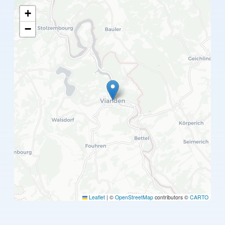
+
−
Leaflet
|
©
OpenStreetMap
contributors ©
CARTO