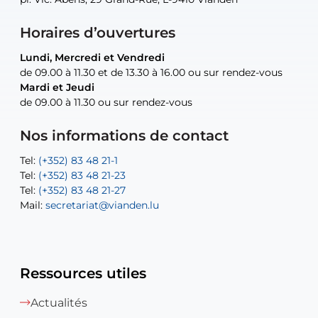
Horaires d’ouvertures
Lundi, Mercredi et Vendredi
Lundi, Mercredi et Vendredi
uniquement sur rendez-vous
uniquement sur rendez-vous
uniquement sur rendez-vous
de 09.00 à 11.30 et de 13.30 à 16.00 ou sur rendez-vous
de 09.00 à 11.30 et de 13.30 à 16.00 ou sur rendez-vous
Mardi et Jeudi
Mardi et Jeudi
de 09.00 à 11.30 ou sur rendez-vous
de 09.00 à 11.30 ou sur rendez-vous
Tel:
Mail:
Tel:
(+352) 83 48 21-24
(+352) 83 48 21-51
aisha.abdullah@vianden.lu
Mail:
Tel:
Tel:
(+352) 83 48 21-31
Permanence (Fuite d’eau) : 83 48 21 61
recette@vianden.lu
Nos informations de contact
Mail:
Mail:
jos.coremans@vianden.lu
atelier@vianden.lu
Tel:
Tel:
(+352) 83 48 21-1
(+352) 83 48 21-20
Tel:
Tel:
(+352) 83 48 21-23
(+352) 83 48 21-22
Tel:
Mail:
(+352) 83 48 21-27
sofia.carvalho@vianden.lu
Mail:
Mail:
secretariat@vianden.lu
diane.storn@vianden.lu
Ressources utiles
Actualités