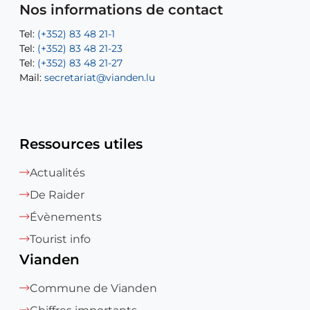
Mail:
Tel:
Tel:
(+352) 83 48 21-31
Permanence (Fuite d’eau) : 83 48 21 61
recette@vianden.lu
Nos informations de contact
Mail:
Mail:
jos.coremans@vianden.lu
atelier@vianden.lu
Tel:
Tel:
(+352) 83 48 21-1
(+352) 83 48 21-20
Tel:
Tel:
(+352) 83 48 21-23
(+352) 83 48 21-22
Tel:
Mail:
(+352) 83 48 21-27
sofia.carvalho@vianden.lu
Mail:
Mail:
secretariat@vianden.lu
diane.storn@vianden.lu
Ressources utiles
Actualités
De Raider
Évènements
Tourist info
Vianden
Commune de Vianden