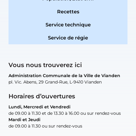
Recettes
Service technique
Service de régie
Vous nous trouverez ici
Administration Communale de la Ville de Vianden
Administration Communale de la Ville de Vianden
Administration Communale de la Ville de Vianden
Administration Communale de la Ville de Vianden
Atelier Communal de la Ville de Vianden
pl. Vic. Abens, 29 Grand-Rue, L-9410 Vianden
pl. Vic. Abens, 29 Grand-Rue, L-9410 Vianden
pl. Vic. Abens, 29 Grand-Rue, L-9410 Vianden
pl. Vic. Abens, 29 Grand-Rue, L-9410 Vianden
30, rue Neugarten, L-9422 Vianden
Horaires d’ouvertures
Lundi, Mercredi et Vendredi
Lundi, Mercredi et Vendredi
uniquement sur rendez-vous
uniquement sur rendez-vous
uniquement sur rendez-vous
de 09.00 à 11.30 et de 13.30 à 16.00 ou sur rendez-vous
de 09.00 à 11.30 et de 13.30 à 16.00 ou sur rendez-vous
Mardi et Jeudi
Mardi et Jeudi
de 09.00 à 11.30 ou sur rendez-vous
de 09.00 à 11.30 ou sur rendez-vous
Tel:
Mail:
Tel:
(+352) 83 48 21-24
(+352) 83 48 21-51
aisha.abdullah@vianden.lu