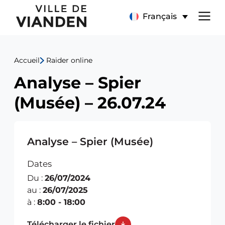
Analyse
Menu
Français
–
de
Spier
Accueil
Raider online
navigation
(Musée)
Analyse – Spier
principal
–
(Musée) – 26.07.24
26.07.24
Analyse – Spier (Musée)
Dates
Du :
26/07/2024
au :
26/07/2025
à :
8:00 - 18:00
Télécharger le fichier