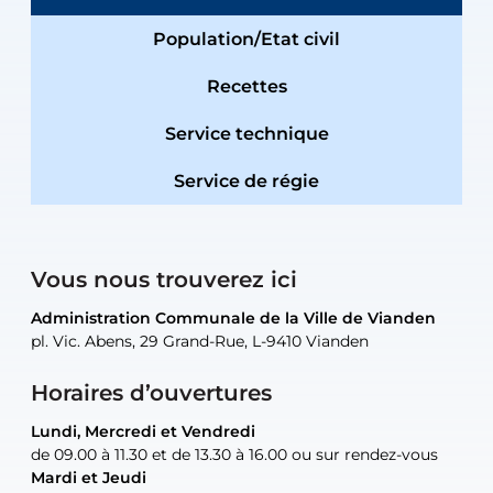
Population/Etat civil
Recettes
Service technique
Service de régie
Vous nous trouverez ici
Administration Communale de la Ville de Vianden
Administration Communale de la Ville de Vianden
Administration Communale de la Ville de Vianden
Administration Communale de la Ville de Vianden
Atelier Communal de la Ville de Vianden
pl. Vic. Abens, 29 Grand-Rue, L-9410 Vianden
pl. Vic. Abens, 29 Grand-Rue, L-9410 Vianden
pl. Vic. Abens, 29 Grand-Rue, L-9410 Vianden
pl. Vic. Abens, 29 Grand-Rue, L-9410 Vianden
30, rue Neugarten, L-9422 Vianden
Horaires d’ouvertures
Lundi, Mercredi et Vendredi
Lundi, Mercredi et Vendredi
uniquement sur rendez-vous
uniquement sur rendez-vous
uniquement sur rendez-vous
de 09.00 à 11.30 et de 13.30 à 16.00 ou sur rendez-vous
de 09.00 à 11.30 et de 13.30 à 16.00 ou sur rendez-vous
Mardi et Jeudi
Mardi et Jeudi