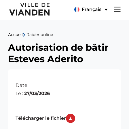
Autorisation
Menu
Français
de
de
bâtir
Accueil
Raider online
navigation
Esteves
Autorisation de bâtir
principal
Aderito
Esteves Aderito
Date
Le :
27/03/2026
Télécharger le fichier