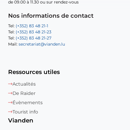
de 09.00 à 11.30 ou sur rendez-vous
de 09.00 à 11.30 ou sur rendez-vous
Tel:
Mail:
Tel:
(+352) 83 48 21-24
(+352) 83 48 21-51
aisha.abdullah@vianden.lu
Mail:
Tel:
Tel:
(+352) 83 48 21-31
Permanence (Fuite d’eau) : 83 48 21 61
recette@vianden.lu
Nos informations de contact
Mail:
Mail:
jos.coremans@vianden.lu
atelier@vianden.lu
Tel:
Tel:
(+352) 83 48 21-1
(+352) 83 48 21-20
Tel:
Tel:
(+352) 83 48 21-23
(+352) 83 48 21-22
Tel:
Mail:
(+352) 83 48 21-27
sofia.carvalho@vianden.lu
Mail:
Mail:
secretariat@vianden.lu
diane.storn@vianden.lu
Ressources utiles
Actualités
De Raider
Évènements
Tourist info
Vianden