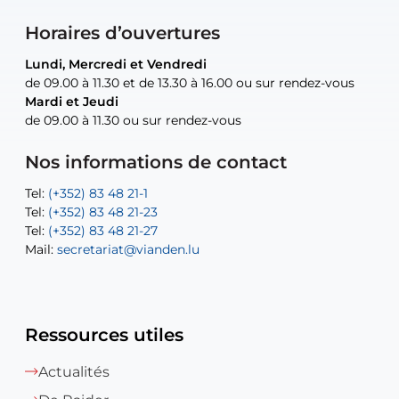
Horaires d’ouvertures
Lundi, Mercredi et Vendredi
Lundi, Mercredi et Vendredi
uniquement sur rendez-vous
uniquement sur rendez-vous
uniquement sur rendez-vous
de 09.00 à 11.30 et de 13.30 à 16.00 ou sur rendez-vous
de 09.00 à 11.30 et de 13.30 à 16.00 ou sur rendez-vous
Mardi et Jeudi
Mardi et Jeudi
de 09.00 à 11.30 ou sur rendez-vous
de 09.00 à 11.30 ou sur rendez-vous
Tel:
Mail:
Tel:
(+352) 83 48 21-24
(+352) 83 48 21-51
aisha.abdullah@vianden.lu
Mail:
Tel:
Tel:
(+352) 83 48 21-31
Permanence (Fuite d’eau) : 83 48 21 61
recette@vianden.lu
Nos informations de contact
Mail:
Mail:
jos.coremans@vianden.lu
atelier@vianden.lu
Tel:
Tel:
(+352) 83 48 21-1
(+352) 83 48 21-20
Tel:
Tel:
(+352) 83 48 21-23
(+352) 83 48 21-22
Tel:
Mail:
(+352) 83 48 21-27
sofia.carvalho@vianden.lu
Mail:
Mail:
secretariat@vianden.lu
diane.storn@vianden.lu
Ressources utiles
Actualités