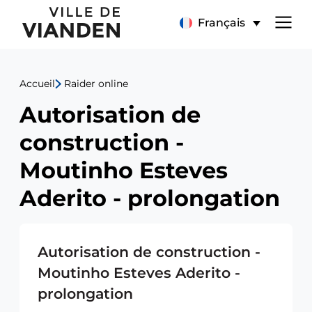
Autorisation
Menu
Français
de
de
construction
Accueil
Raider online
navigation
-
Autorisation de
principal
Moutinho
construction -
Esteves
Moutinho Esteves
Aderito
Aderito - prolongation
-
Autorisation de construction -
prolongation
Moutinho Esteves Aderito -
prolongation