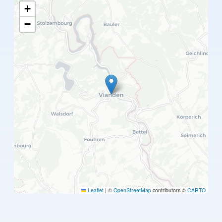
+
−
Leaflet
|
©
OpenStreetMap
contributors ©
CARTO