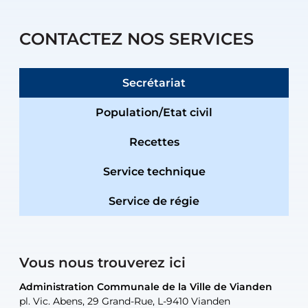
CONTACTEZ NOS SERVICES
Secrétariat
Population/Etat civil
Recettes
Service technique
Service de régie
Vous nous trouverez ici
Administration Communale de la Ville de Vianden
Administration Communale de la Ville de Vianden
Administration Communale de la Ville de Vianden
Administration Communale de la Ville de Vianden
Atelier Communal de la Ville de Vianden
pl. Vic. Abens, 29 Grand-Rue, L-9410 Vianden
pl. Vic. Abens, 29 Grand-Rue, L-9410 Vianden
pl. Vic. Abens, 29 Grand-Rue, L-9410 Vianden
pl. Vic. Abens, 29 Grand-Rue, L-9410 Vianden
30, rue Neugarten, L-9422 Vianden