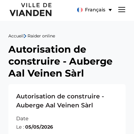
Autorisation
Menu
Français
de
de
construire
Accueil
Raider online
navigation
-
Autorisation de
principal
Auberge
construire - Auberge
Aal
Aal Veinen Sàrl
Veinen
Sàrl
Autorisation de construire -
Auberge Aal Veinen Sàrl
Date
Le :
05/05/2026