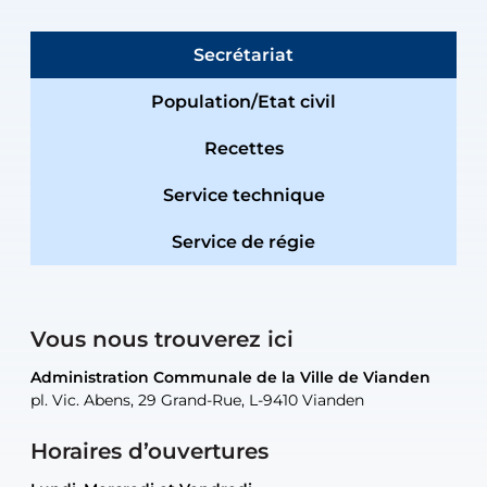
Secrétariat
Population/Etat civil
Recettes
Service technique
Service de régie
Vous nous trouverez ici
Administration Communale de la Ville de Vianden
Administration Communale de la Ville de Vianden
Administration Communale de la Ville de Vianden
Administration Communale de la Ville de Vianden
Atelier Communal de la Ville de Vianden
pl. Vic. Abens, 29 Grand-Rue, L-9410 Vianden
pl. Vic. Abens, 29 Grand-Rue, L-9410 Vianden
pl. Vic. Abens, 29 Grand-Rue, L-9410 Vianden
pl. Vic. Abens, 29 Grand-Rue, L-9410 Vianden
30, rue Neugarten, L-9422 Vianden
Horaires d’ouvertures