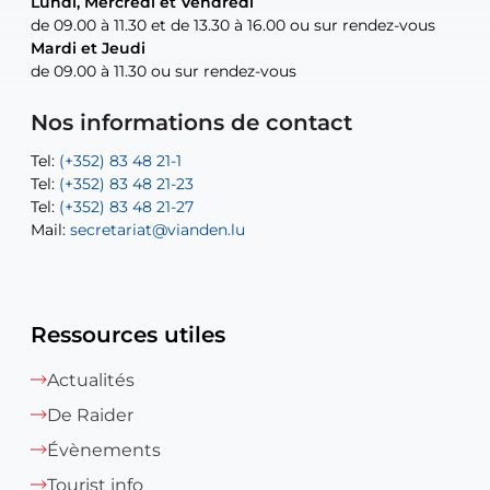
Lundi, Mercredi et Vendredi
Lundi, Mercredi et Vendredi
uniquement sur rendez-vous
uniquement sur rendez-vous
uniquement sur rendez-vous
de 09.00 à 11.30 et de 13.30 à 16.00 ou sur rendez-vous
de 09.00 à 11.30 et de 13.30 à 16.00 ou sur rendez-vous
Mardi et Jeudi
Mardi et Jeudi
de 09.00 à 11.30 ou sur rendez-vous
de 09.00 à 11.30 ou sur rendez-vous
Tel:
Mail:
Tel:
(+352) 83 48 21-24
(+352) 83 48 21-51
aisha.abdullah@vianden.lu
Mail:
Tel:
Tel:
(+352) 83 48 21-31
Permanence (Fuite d’eau) : 83 48 21 61
recette@vianden.lu
Nos informations de contact
Mail:
Mail:
jos.coremans@vianden.lu
atelier@vianden.lu
Tel:
Tel:
(+352) 83 48 21-1
(+352) 83 48 21-20
Tel:
Tel:
(+352) 83 48 21-23
(+352) 83 48 21-22
Tel:
Mail:
(+352) 83 48 21-27
sofia.carvalho@vianden.lu
Mail:
Mail:
secretariat@vianden.lu
diane.storn@vianden.lu
Ressources utiles
Actualités
De Raider
Évènements
Tourist info