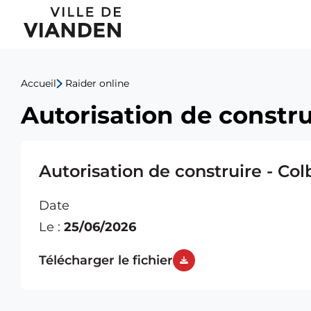
Autorisation
Menu
de
de
construire
Accueil
Raider online
navigation
-
Autorisation de constru
principal
Colbach
Sylvain
Autorisation de construire - Col
Date
Le :
25/06/2026
Télécharger le fichier