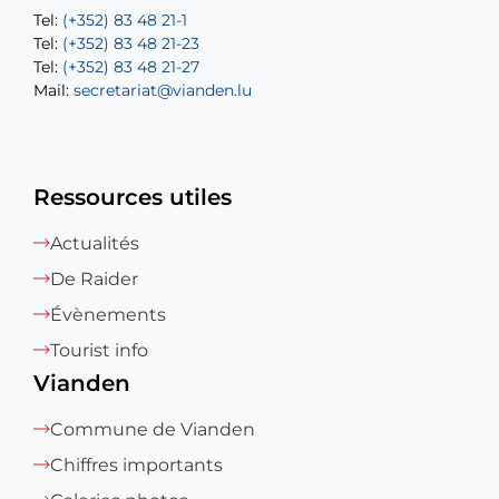
Tel:
Tel:
(+352) 83 48 21-1
(+352) 83 48 21-20
Tel:
Tel:
(+352) 83 48 21-23
(+352) 83 48 21-22
Tel:
Mail:
(+352) 83 48 21-27
sofia.carvalho@vianden.lu
Mail:
Mail:
secretariat@vianden.lu
diane.storn@vianden.lu
Ressources utiles
Actualités
De Raider
Évènements
Tourist info
Vianden
Commune de Vianden
Chiffres importants