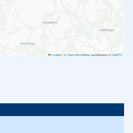
Leaflet
|
©
OpenStreetMap
contributors ©
CARTO