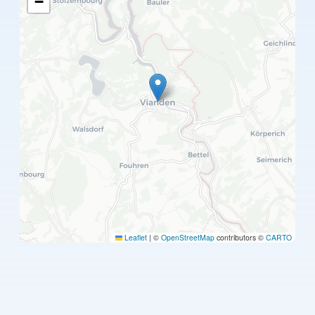
−
Leaflet
|
©
OpenStreetMap
contributors ©
CARTO