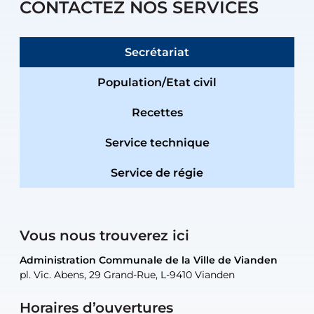
CONTACTEZ NOS SERVICES
Secrétariat
Population/Etat civil
Recettes
Service technique
Service de régie
Vous nous trouverez ici
Administration Communale de la Ville de Vianden
Administration Communale de la Ville de Vianden
Administration Communale de la Ville de Vianden
Administration Communale de la Ville de Vianden
Atelier Communal de la Ville de Vianden
pl. Vic. Abens, 29 Grand-Rue, L-9410 Vianden
pl. Vic. Abens, 29 Grand-Rue, L-9410 Vianden
pl. Vic. Abens, 29 Grand-Rue, L-9410 Vianden
pl. Vic. Abens, 29 Grand-Rue, L-9410 Vianden
30, rue Neugarten, L-9422 Vianden
Horaires d’ouvertures