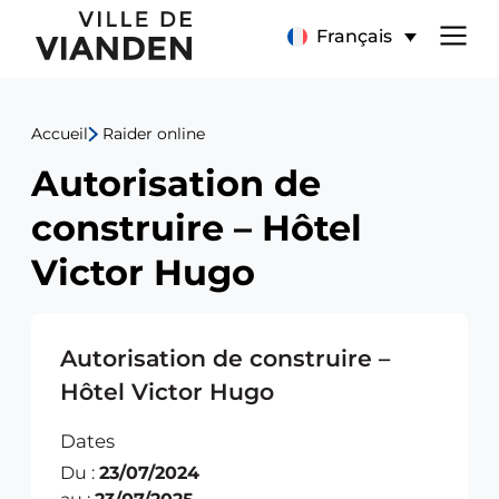
Autorisation
Menu
Français
de
de
construire
Accueil
Raider online
navigation
–
Autorisation de
principal
Hôtel
construire – Hôtel
Victor
Victor Hugo
Hugo
Autorisation de construire –
Hôtel Victor Hugo
Dates
Du :
23/07/2024