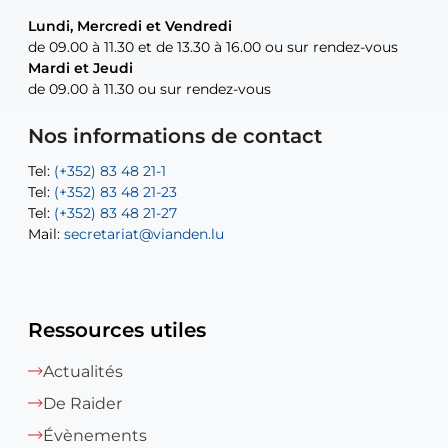
Lundi, Mercredi et Vendredi
Lundi, Mercredi et Vendredi
uniquement sur rendez-vous
uniquement sur rendez-vous
uniquement sur rendez-vous
de 09.00 à 11.30 et de 13.30 à 16.00 ou sur rendez-vous
de 09.00 à 11.30 et de 13.30 à 16.00 ou sur rendez-vous
Mardi et Jeudi
Mardi et Jeudi
de 09.00 à 11.30 ou sur rendez-vous
de 09.00 à 11.30 ou sur rendez-vous
Tel:
Mail:
Tel:
(+352) 83 48 21-24
(+352) 83 48 21-51
aisha.abdullah@vianden.lu
Mail:
Tel:
Tel:
(+352) 83 48 21-31
Permanence (Fuite d’eau) : 83 48 21 61
recette@vianden.lu
Nos informations de contact
Mail:
Mail:
jos.coremans@vianden.lu
atelier@vianden.lu
Tel:
Tel:
(+352) 83 48 21-1
(+352) 83 48 21-20
Tel:
Tel:
(+352) 83 48 21-23
(+352) 83 48 21-22
Tel:
Mail:
(+352) 83 48 21-27
sofia.carvalho@vianden.lu
Mail:
Mail:
secretariat@vianden.lu
diane.storn@vianden.lu
Ressources utiles
Actualités
De Raider
Évènements