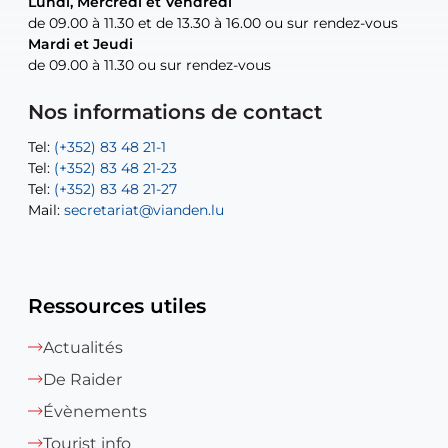
Lundi, Mercredi et Vendredi
Lundi, Mercredi et Vendredi
uniquement sur rendez-vous
uniquement sur rendez-vous
uniquement sur rendez-vous
de 09.00 à 11.30 et de 13.30 à 16.00 ou sur rendez-vous
de 09.00 à 11.30 et de 13.30 à 16.00 ou sur rendez-vous
Mardi et Jeudi
Mardi et Jeudi
de 09.00 à 11.30 ou sur rendez-vous
de 09.00 à 11.30 ou sur rendez-vous
Tel:
Mail:
Tel:
(+352) 83 48 21-24
(+352) 83 48 21-51
aisha.abdullah@vianden.lu
Mail:
Tel:
Tel:
(+352) 83 48 21-31
Permanence (Fuite d’eau) : 83 48 21 61
recette@vianden.lu
Nos informations de contact
Mail:
Mail:
jos.coremans@vianden.lu
atelier@vianden.lu
Tel:
Tel:
(+352) 83 48 21-1
(+352) 83 48 21-20
Tel:
Tel:
(+352) 83 48 21-23
(+352) 83 48 21-22
Tel:
Mail:
(+352) 83 48 21-27
sofia.carvalho@vianden.lu
Mail:
Mail:
secretariat@vianden.lu
diane.storn@vianden.lu
Ressources utiles
Actualités
De Raider
Évènements
Tourist info