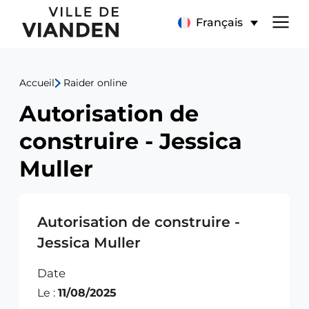
Autorisation
Menu
Français
de
de
construire
Accueil
Raider online
navigation
-
Autorisation de
principal
Jessica
construire - Jessica
Muller
Muller
Autorisation de construire -
Jessica Muller
Date
Le :
11/08/2025