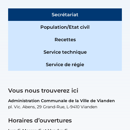
Secrétariat
Population/Etat civil
Recettes
Service technique
Service de régie
Vous nous trouverez ici
Administration Communale de la Ville de Vianden
Administration Communale de la Ville de Vianden
Administration Communale de la Ville de Vianden
Administration Communale de la Ville de Vianden
Atelier Communal de la Ville de Vianden
pl. Vic. Abens, 29 Grand-Rue, L-9410 Vianden
pl. Vic. Abens, 29 Grand-Rue, L-9410 Vianden
pl. Vic. Abens, 29 Grand-Rue, L-9410 Vianden
pl. Vic. Abens, 29 Grand-Rue, L-9410 Vianden
30, rue Neugarten, L-9422 Vianden
Horaires d’ouvertures