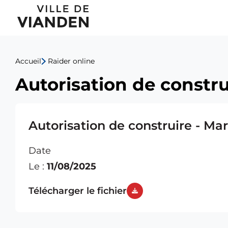
Autorisation
Menu
de
de
construire
Accueil
Raider online
navigation
-
Autorisation de constru
principal
Marcelle
Lambert
Autorisation de construire - Ma
Date
Le :
11/08/2025
Télécharger le fichier