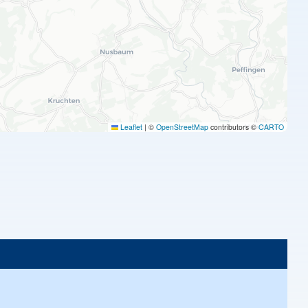
Leaflet
|
©
OpenStreetMap
contributors ©
CARTO