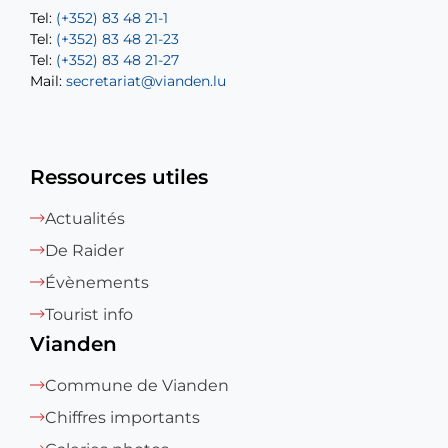
Tel:
Tel:
(+352) 83 48 21-1
(+352) 83 48 21-20
Tel:
Tel:
(+352) 83 48 21-23
(+352) 83 48 21-22
Tel:
Mail:
(+352) 83 48 21-27
sofia.carvalho@vianden.lu
Mail:
Mail:
secretariat@vianden.lu
diane.storn@vianden.lu
Ressources utiles
Actualités
De Raider
Évènements
Tourist info
Vianden
Commune de Vianden
Chiffres importants