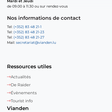
Mardi et Jeudi
Mardi et Jeudi
de 09.00 à 11.30 ou sur rendez-vous
de 09.00 à 11.30 ou sur rendez-vous
Tel:
Mail:
Tel:
(+352) 83 48 21-24
(+352) 83 48 21-51
aisha.abdullah@vianden.lu
Mail:
Tel:
Tel:
(+352) 83 48 21-31
Permanence (Fuite d’eau) : 83 48 21 61
recette@vianden.lu
Nos informations de contact
Mail:
Mail:
jos.coremans@vianden.lu
atelier@vianden.lu
Tel:
Tel:
(+352) 83 48 21-1
(+352) 83 48 21-20
Tel:
Tel:
(+352) 83 48 21-23
(+352) 83 48 21-22
Tel:
Mail:
(+352) 83 48 21-27
sofia.carvalho@vianden.lu
Mail:
Mail:
secretariat@vianden.lu
diane.storn@vianden.lu
Ressources utiles
Actualités
De Raider
Évènements
Tourist info
Vianden