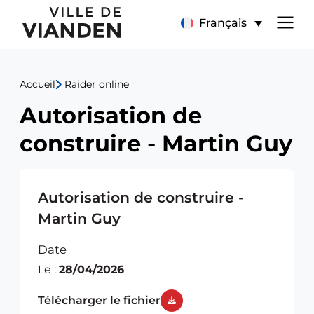
Autorisation
Menu
Français
de
de
construire
Accueil
Raider online
navigation
-
Autorisation de
principal
Martin
construire - Martin Guy
Guy
Autorisation de construire -
Martin Guy
Date
Le :
28/04/2026
Télécharger le fichier