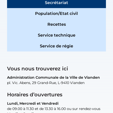
Secrétariat
Population/Etat civil
Recettes
Service technique
Service de régie
Vous nous trouverez ici
Administration Communale de la Ville de Vianden
Administration Communale de la Ville de Vianden
Administration Communale de la Ville de Vianden
Administration Communale de la Ville de Vianden
Atelier Communal de la Ville de Vianden
pl. Vic. Abens, 29 Grand-Rue, L-9410 Vianden
pl. Vic. Abens, 29 Grand-Rue, L-9410 Vianden
pl. Vic. Abens, 29 Grand-Rue, L-9410 Vianden
pl. Vic. Abens, 29 Grand-Rue, L-9410 Vianden
30, rue Neugarten, L-9422 Vianden
Horaires d’ouvertures
Lundi, Mercredi et Vendredi
Lundi, Mercredi et Vendredi
uniquement sur rendez-vous
uniquement sur rendez-vous
uniquement sur rendez-vous
de 09.00 à 11.30 et de 13.30 à 16.00 ou sur rendez-vous
de 09.00 à 11.30 et de 13.30 à 16.00 ou sur rendez-vous