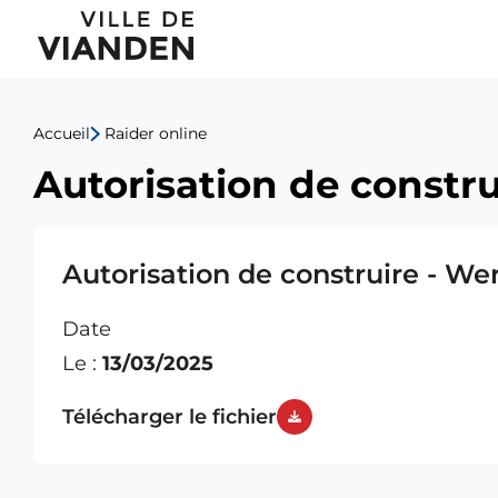
Autorisation
Menu
de
de
construire
Accueil
Raider online
navigation
-
Autorisation de constr
principal
Werthessen
Stephan
Autorisation de construire - W
Date
Le :
13/03/2025
Télécharger le fichier