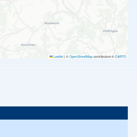
Leaflet
|
©
OpenStreetMap
contributors ©
CARTO