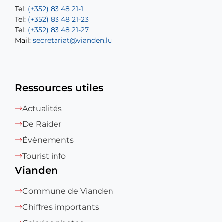
Tel:
Tel:
(+352) 83 48 21-1
(+352) 83 48 21-20
Tel:
Tel:
(+352) 83 48 21-23
(+352) 83 48 21-22
Tel:
Mail:
(+352) 83 48 21-27
sofia.carvalho@vianden.lu
Mail:
Mail:
secretariat@vianden.lu
diane.storn@vianden.lu
Ressources utiles
Actualités
De Raider
Évènements
Tourist info
Vianden
Commune de Vianden
Chiffres importants