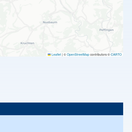
Leaflet
|
©
OpenStreetMap
contributors ©
CARTO