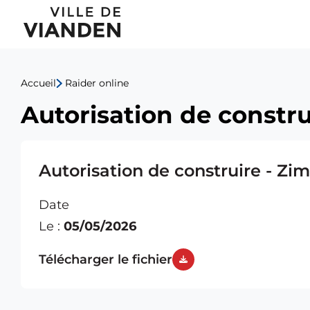
Autorisation
Menu
de
de
construire
Accueil
Raider online
navigation
-
Autorisation de constr
principal
Zimmer
Patrimoine
Autorisation de construire - Z
SCI
Date
Le :
05/05/2026
Télécharger le fichier