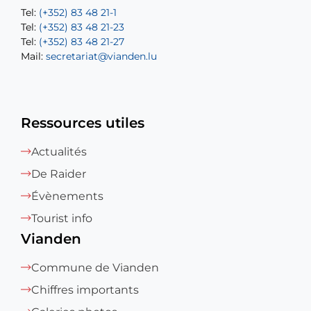
Tel:
Tel:
(+352) 83 48 21-1
(+352) 83 48 21-20
Tel:
Tel:
(+352) 83 48 21-23
(+352) 83 48 21-22
Tel:
Mail:
(+352) 83 48 21-27
sofia.carvalho@vianden.lu
Mail:
Mail:
secretariat@vianden.lu
diane.storn@vianden.lu
Ressources utiles
Actualités
De Raider
Évènements
Tourist info
Vianden
Commune de Vianden
Chiffres importants