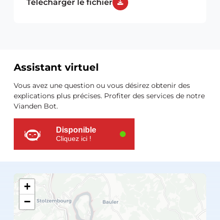
Télécharger le fichier
Assistant virtuel
Ressources
Vous avez une question ou vous désirez obtenir des
supplémentaires
explications plus précises. Profiter des services de notre
Vianden Bot.
Disponible
Cliquez ici !
+
−