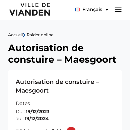
Autorisation
Menu
Français
de
de
constuire
Accueil
Raider online
navigation
–
Autorisation de
principal
Maesgoort
constuire – Maesgoort
Autorisation de constuire –
Maesgoort
Dates
Du :
19/12/2023
au :
19/12/2024