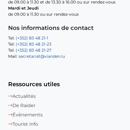
de 09.00 à 11.30 et de 13.30 à 16.00 ou sur rendez-vous
de 09.00 à 11.30 et de 13.30 à 16.00 ou sur rendez-vous
Mardi et Jeudi
Mardi et Jeudi
de 09.00 à 11.30 ou sur rendez-vous
de 09.00 à 11.30 ou sur rendez-vous
Tel:
Mail:
Tel:
(+352) 83 48 21-24
(+352) 83 48 21-51
aisha.abdullah@vianden.lu
Mail:
Tel:
Tel:
(+352) 83 48 21-31
Permanence (Fuite d’eau) : 83 48 21 61
recette@vianden.lu
Nos informations de contact
Mail:
Mail:
jos.coremans@vianden.lu
atelier@vianden.lu
Tel:
Tel:
(+352) 83 48 21-1
(+352) 83 48 21-20
Tel:
Tel:
(+352) 83 48 21-23
(+352) 83 48 21-22
Tel:
Mail:
(+352) 83 48 21-27
sofia.carvalho@vianden.lu
Mail:
Mail:
secretariat@vianden.lu
diane.storn@vianden.lu
Ressources utiles
Actualités
De Raider
Évènements
Tourist info