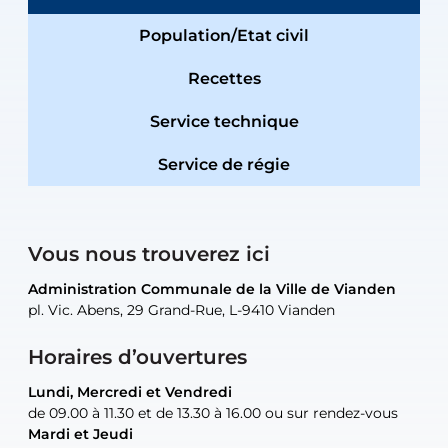
Population/Etat civil
Recettes
Service technique
Service de régie
Vous nous trouverez ici
Administration Communale de la Ville de Vianden
Administration Communale de la Ville de Vianden
Administration Communale de la Ville de Vianden
Administration Communale de la Ville de Vianden
Atelier Communal de la Ville de Vianden
pl. Vic. Abens, 29 Grand-Rue, L-9410 Vianden
pl. Vic. Abens, 29 Grand-Rue, L-9410 Vianden
pl. Vic. Abens, 29 Grand-Rue, L-9410 Vianden
pl. Vic. Abens, 29 Grand-Rue, L-9410 Vianden
30, rue Neugarten, L-9422 Vianden
Horaires d’ouvertures
Lundi, Mercredi et Vendredi
Lundi, Mercredi et Vendredi
uniquement sur rendez-vous
uniquement sur rendez-vous
uniquement sur rendez-vous
de 09.00 à 11.30 et de 13.30 à 16.00 ou sur rendez-vous
de 09.00 à 11.30 et de 13.30 à 16.00 ou sur rendez-vous
Mardi et Jeudi
Mardi et Jeudi