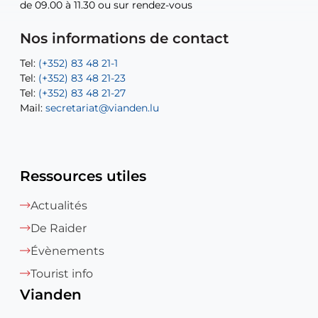
de 09.00 à 11.30 ou sur rendez-vous
de 09.00 à 11.30 ou sur rendez-vous
Tel:
Mail:
Tel:
(+352) 83 48 21-24
(+352) 83 48 21-51
aisha.abdullah@vianden.lu
Mail:
Tel:
Tel:
(+352) 83 48 21-31
Permanence (Fuite d’eau) : 83 48 21 61
recette@vianden.lu
Nos informations de contact
Mail:
Mail:
jos.coremans@vianden.lu
atelier@vianden.lu
Tel:
Tel:
(+352) 83 48 21-1
(+352) 83 48 21-20
Tel:
Tel:
(+352) 83 48 21-23
(+352) 83 48 21-22
Tel:
Mail:
(+352) 83 48 21-27
sofia.carvalho@vianden.lu
Mail:
Mail:
secretariat@vianden.lu
diane.storn@vianden.lu
Ressources utiles
Actualités
De Raider
Évènements
Tourist info
Vianden