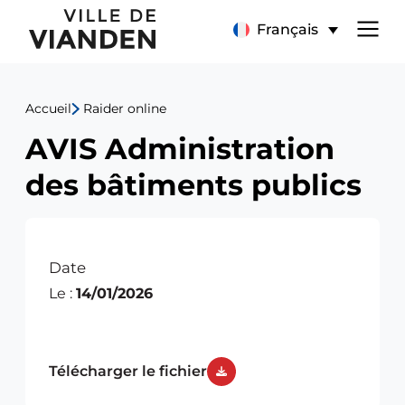
AVIS
Menu
Français
Administration
de
des
Accueil
Raider online
navigation
bâtiments
AVIS Administration
principal
publics
des bâtiments publics
Date
Le :
14/01/2026
Télécharger le fichier