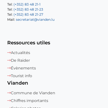
Tel:
Tel:
(+352) 83 48 21-1
(+352) 83 48 21-20
Tel:
Tel:
(+352) 83 48 21-23
(+352) 83 48 21-22
Tel:
Mail:
(+352) 83 48 21-27
sofia.carvalho@vianden.lu
Mail:
Mail:
secretariat@vianden.lu
diane.storn@vianden.lu
Ressources utiles
Actualités
De Raider
Évènements
Tourist info
Vianden
Commune de Vianden
Chiffres importants