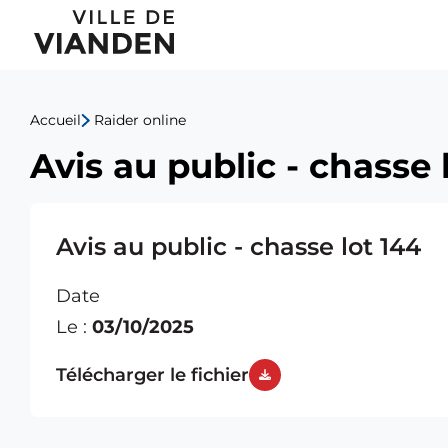
Avis
Menu
au
de
public
Accueil
Raider online
navigation
-
Avis au public - chasse 
principal
chasse
lot
Avis au public - chasse lot 144
144
Date
Le :
03/10/2025
Télécharger le fichier