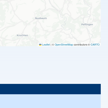
Leaflet
|
©
OpenStreetMap
contributors ©
CARTO