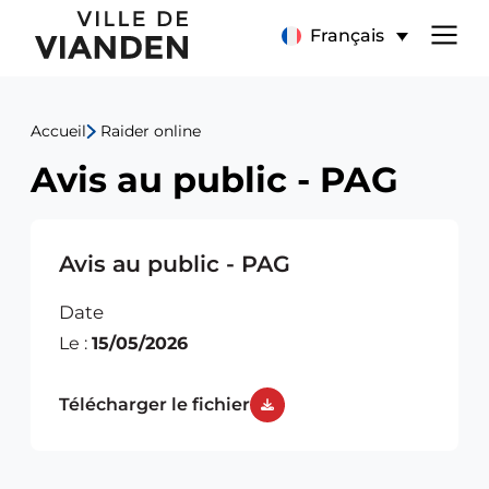
Avis
Menu
Français
au
de
public
Accueil
Raider online
navigation
-
Avis au public - PAG
principal
PAG
Avis au public - PAG
Date
Le :
15/05/2026
Télécharger le fichier