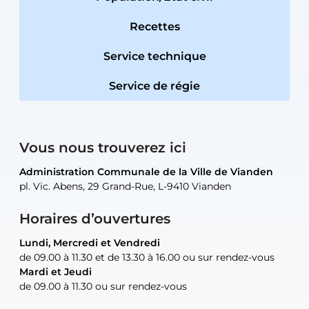
Recettes
Service technique
Service de régie
Vous nous trouverez ici
Administration Communale de la Ville de Vianden
Administration Communale de la Ville de Vianden
Administration Communale de la Ville de Vianden
Administration Communale de la Ville de Vianden
Atelier Communal de la Ville de Vianden
pl. Vic. Abens, 29 Grand-Rue, L-9410 Vianden
pl. Vic. Abens, 29 Grand-Rue, L-9410 Vianden
pl. Vic. Abens, 29 Grand-Rue, L-9410 Vianden
pl. Vic. Abens, 29 Grand-Rue, L-9410 Vianden
30, rue Neugarten, L-9422 Vianden
Horaires d’ouvertures
Lundi, Mercredi et Vendredi
Lundi, Mercredi et Vendredi
uniquement sur rendez-vous
uniquement sur rendez-vous
uniquement sur rendez-vous
de 09.00 à 11.30 et de 13.30 à 16.00 ou sur rendez-vous
de 09.00 à 11.30 et de 13.30 à 16.00 ou sur rendez-vous
Mardi et Jeudi
Mardi et Jeudi
de 09.00 à 11.30 ou sur rendez-vous
de 09.00 à 11.30 ou sur rendez-vous
Tel:
Mail:
Tel:
(+352) 83 48 21-24
(+352) 83 48 21-51
aisha.abdullah@vianden.lu