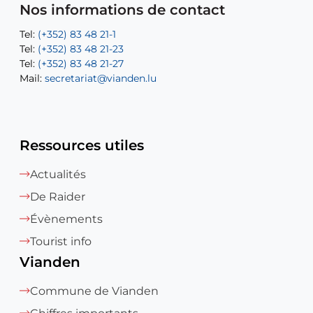
Mail:
Tel:
Tel:
(+352) 83 48 21-31
Permanence (Fuite d’eau) : 83 48 21 61
recette@vianden.lu
Nos informations de contact
Mail:
Mail:
jos.coremans@vianden.lu
atelier@vianden.lu
Tel:
Tel:
(+352) 83 48 21-1
(+352) 83 48 21-20
Tel:
Tel:
(+352) 83 48 21-23
(+352) 83 48 21-22
Tel:
Mail:
(+352) 83 48 21-27
sofia.carvalho@vianden.lu
Mail:
Mail:
secretariat@vianden.lu
diane.storn@vianden.lu
Ressources utiles
Actualités
De Raider
Évènements
Tourist info
Vianden
Commune de Vianden