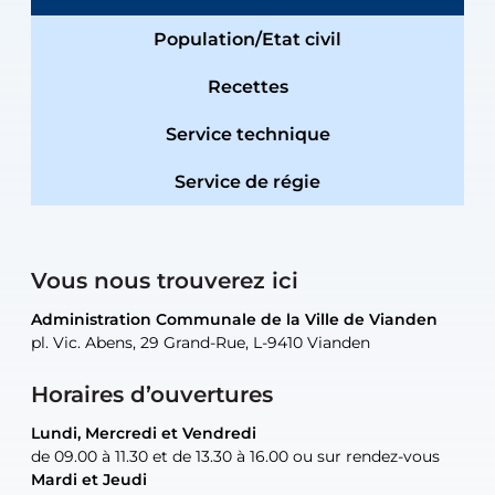
Population/Etat civil
Recettes
Service technique
Service de régie
Vous nous trouverez ici
Administration Communale de la Ville de Vianden
Administration Communale de la Ville de Vianden
Administration Communale de la Ville de Vianden
Administration Communale de la Ville de Vianden
Atelier Communal de la Ville de Vianden
pl. Vic. Abens, 29 Grand-Rue, L-9410 Vianden
pl. Vic. Abens, 29 Grand-Rue, L-9410 Vianden
pl. Vic. Abens, 29 Grand-Rue, L-9410 Vianden
pl. Vic. Abens, 29 Grand-Rue, L-9410 Vianden
30, rue Neugarten, L-9422 Vianden
Horaires d’ouvertures
Lundi, Mercredi et Vendredi
Lundi, Mercredi et Vendredi
uniquement sur rendez-vous
uniquement sur rendez-vous
uniquement sur rendez-vous
de 09.00 à 11.30 et de 13.30 à 16.00 ou sur rendez-vous
de 09.00 à 11.30 et de 13.30 à 16.00 ou sur rendez-vous
Mardi et Jeudi
Mardi et Jeudi