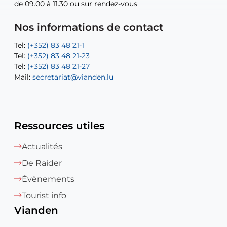
de 09.00 à 11.30 ou sur rendez-vous
de 09.00 à 11.30 ou sur rendez-vous
Tel:
Mail:
Tel:
(+352) 83 48 21-24
(+352) 83 48 21-51
aisha.abdullah@vianden.lu
Mail:
Tel:
Tel:
(+352) 83 48 21-31
Permanence (Fuite d’eau) : 83 48 21 61
recette@vianden.lu
Nos informations de contact
Mail:
Mail:
jos.coremans@vianden.lu
atelier@vianden.lu
Tel:
Tel:
(+352) 83 48 21-1
(+352) 83 48 21-20
Tel:
Tel:
(+352) 83 48 21-23
(+352) 83 48 21-22
Tel:
Mail:
(+352) 83 48 21-27
sofia.carvalho@vianden.lu
Mail:
Mail:
secretariat@vianden.lu
diane.storn@vianden.lu
Ressources utiles
Actualités
De Raider
Évènements
Tourist info
Vianden