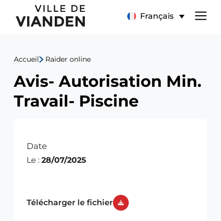
Avis-
Menu
Français
Autorisation
de
Min.
Accueil
Raider online
navigation
Travail-
Avis- Autorisation Min.
principal
Piscine
Travail- Piscine
Date
Le :
28/07/2025
Télécharger le fichier