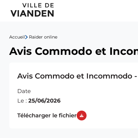
Avis
Menu
Commodo
de
et
Accueil
Raider online
navigation
Incommodo
Avis Commodo et Incom
principal
-
1A,
Avis Commodo et Incommodo - 
rue
Date
Neugarten
Le :
25/06/2026
Télécharger le fichier