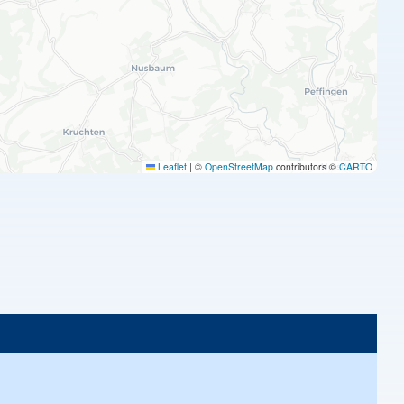
Leaflet
|
©
OpenStreetMap
contributors ©
CARTO