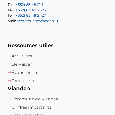
Tel:
Tel:
(+352) 83 48 21-1
(+352) 83 48 21-20
Tel:
Tel:
(+352) 83 48 21-23
(+352) 83 48 21-22
Tel:
Mail:
(+352) 83 48 21-27
sofia.carvalho@vianden.lu
Mail:
Mail:
secretariat@vianden.lu
diane.storn@vianden.lu
Ressources utiles
Actualités
De Raider
Évènements
Tourist info
Vianden
Commune de Vianden
Chiffres importants