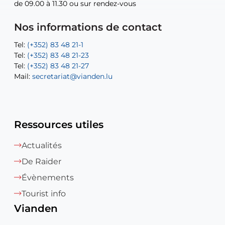
de 09.00 à 11.30 ou sur rendez-vous
de 09.00 à 11.30 ou sur rendez-vous
Tel:
Mail:
Tel:
(+352) 83 48 21-24
(+352) 83 48 21-51
aisha.abdullah@vianden.lu
Mail:
Tel:
Tel:
(+352) 83 48 21-31
Permanence (Fuite d’eau) : 83 48 21 61
recette@vianden.lu
Nos informations de contact
Mail:
Mail:
jos.coremans@vianden.lu
atelier@vianden.lu
Tel:
Tel:
(+352) 83 48 21-1
(+352) 83 48 21-20
Tel:
Tel:
(+352) 83 48 21-23
(+352) 83 48 21-22
Tel:
Mail:
(+352) 83 48 21-27
sofia.carvalho@vianden.lu
Mail:
Mail:
secretariat@vianden.lu
diane.storn@vianden.lu
Ressources utiles
Actualités
De Raider
Évènements
Tourist info
Vianden