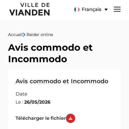
Avis
Menu
Français
commodo
de
et
Accueil
Raider online
navigation
Incommodo
Avis commodo et
principal
Incommodo
Avis commodo et Incommodo
Date
Le :
26/05/2026
Télécharger le fichier