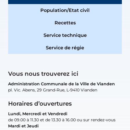
Population/Etat civil
Recettes
Service technique
Service de régie
Vous nous trouverez ici
Administration Communale de la Ville de Vianden
Administration Communale de la Ville de Vianden
Administration Communale de la Ville de Vianden
Administration Communale de la Ville de Vianden
Atelier Communal de la Ville de Vianden
pl. Vic. Abens, 29 Grand-Rue, L-9410 Vianden
pl. Vic. Abens, 29 Grand-Rue, L-9410 Vianden
pl. Vic. Abens, 29 Grand-Rue, L-9410 Vianden
pl. Vic. Abens, 29 Grand-Rue, L-9410 Vianden
30, rue Neugarten, L-9422 Vianden
Horaires d’ouvertures
Lundi, Mercredi et Vendredi
Lundi, Mercredi et Vendredi
uniquement sur rendez-vous
uniquement sur rendez-vous
uniquement sur rendez-vous
de 09.00 à 11.30 et de 13.30 à 16.00 ou sur rendez-vous
de 09.00 à 11.30 et de 13.30 à 16.00 ou sur rendez-vous
Mardi et Jeudi
Mardi et Jeudi