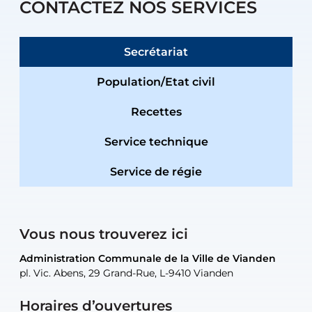
CONTACTEZ NOS SERVICES
Secrétariat
Population/Etat civil
Recettes
Service technique
Service de régie
Vous nous trouverez ici
Administration Communale de la Ville de Vianden
Administration Communale de la Ville de Vianden
Administration Communale de la Ville de Vianden
Administration Communale de la Ville de Vianden
Atelier Communal de la Ville de Vianden
pl. Vic. Abens, 29 Grand-Rue, L-9410 Vianden
pl. Vic. Abens, 29 Grand-Rue, L-9410 Vianden
pl. Vic. Abens, 29 Grand-Rue, L-9410 Vianden
pl. Vic. Abens, 29 Grand-Rue, L-9410 Vianden
30, rue Neugarten, L-9422 Vianden
Horaires d’ouvertures