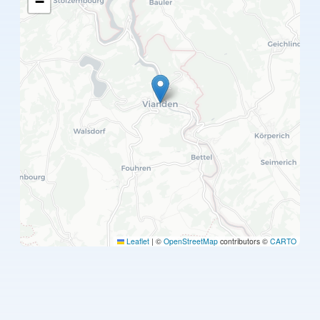
−
Leaflet
|
©
OpenStreetMap
contributors ©
CARTO