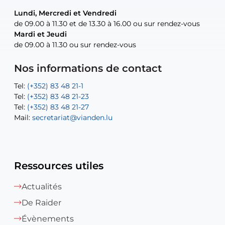
Lundi, Mercredi et Vendredi
Lundi, Mercredi et Vendredi
uniquement sur rendez-vous
uniquement sur rendez-vous
uniquement sur rendez-vous
de 09.00 à 11.30 et de 13.30 à 16.00 ou sur rendez-vous
de 09.00 à 11.30 et de 13.30 à 16.00 ou sur rendez-vous
Mardi et Jeudi
Mardi et Jeudi
de 09.00 à 11.30 ou sur rendez-vous
de 09.00 à 11.30 ou sur rendez-vous
Tel:
Mail:
Tel:
(+352) 83 48 21-24
(+352) 83 48 21-51
aisha.abdullah@vianden.lu
Mail:
Tel:
Tel:
(+352) 83 48 21-31
Permanence (Fuite d’eau) : 83 48 21 61
recette@vianden.lu
Nos informations de contact
Mail:
Mail:
jos.coremans@vianden.lu
atelier@vianden.lu
Tel:
Tel:
(+352) 83 48 21-1
(+352) 83 48 21-20
Tel:
Tel:
(+352) 83 48 21-23
(+352) 83 48 21-22
Tel:
Mail:
(+352) 83 48 21-27
sofia.carvalho@vianden.lu
Mail:
Mail:
secretariat@vianden.lu
diane.storn@vianden.lu
Ressources utiles
Actualités
De Raider
Évènements