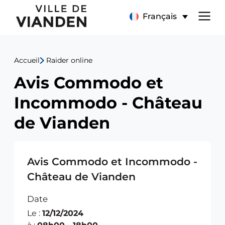
Avis
Menu
Français
Commodo
de
et
Accueil
Raider online
navigation
Incommodo
Avis Commodo et
principal
-
Incommodo - Château
Château
de Vianden
de
Vianden
Avis Commodo et Incommodo -
Château de Vianden
Date
Le :
12/12/2024