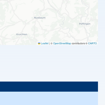
Leaflet
|
©
OpenStreetMap
contributors ©
CARTO