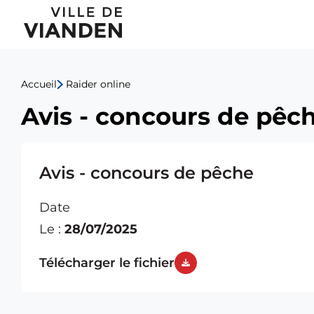
Avis
Menu
-
de
concours
Accueil
Raider online
navigation
de
Avis - concours de pêc
principal
pêche
Avis - concours de pêche
Date
Le :
28/07/2025
Télécharger le fichier