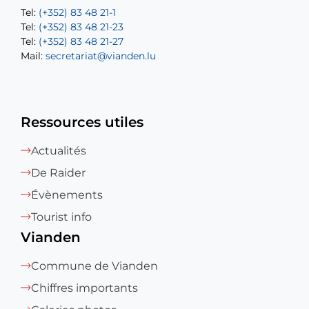
Tel:
Tel:
(+352) 83 48 21-1
(+352) 83 48 21-20
Tel:
Tel:
(+352) 83 48 21-23
(+352) 83 48 21-22
Tel:
Mail:
(+352) 83 48 21-27
sofia.carvalho@vianden.lu
Mail:
Mail:
secretariat@vianden.lu
diane.storn@vianden.lu
Ressources utiles
Actualités
De Raider
Évènements
Tourist info
Vianden
Commune de Vianden
Chiffres importants