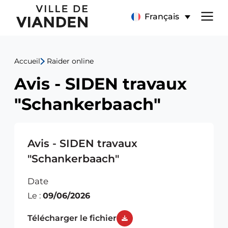
Avis
Menu
Français
-
de
SIDEN
Accueil
Raider online
navigation
travaux
Avis - SIDEN travaux
principal
"Schankerbaach"
"Schankerbaach"
Avis - SIDEN travaux
"Schankerbaach"
Date
Le :
09/06/2026
Télécharger le fichier