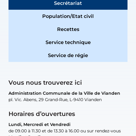
Secrétariat
Population/Etat civil
Recettes
Service technique
Service de régie
Vous nous trouverez ici
Administration Communale de la Ville de Vianden
Administration Communale de la Ville de Vianden
Administration Communale de la Ville de Vianden
Administration Communale de la Ville de Vianden
Atelier Communal de la Ville de Vianden
pl. Vic. Abens, 29 Grand-Rue, L-9410 Vianden
pl. Vic. Abens, 29 Grand-Rue, L-9410 Vianden
pl. Vic. Abens, 29 Grand-Rue, L-9410 Vianden
pl. Vic. Abens, 29 Grand-Rue, L-9410 Vianden
30, rue Neugarten, L-9422 Vianden
Horaires d’ouvertures
Lundi, Mercredi et Vendredi
Lundi, Mercredi et Vendredi
uniquement sur rendez-vous
uniquement sur rendez-vous
uniquement sur rendez-vous
de 09.00 à 11.30 et de 13.30 à 16.00 ou sur rendez-vous
de 09.00 à 11.30 et de 13.30 à 16.00 ou sur rendez-vous