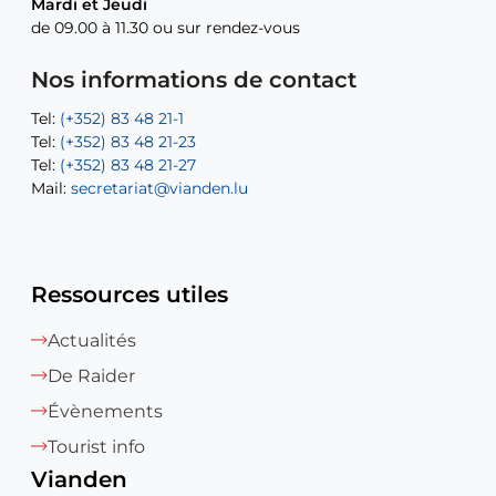
Mardi et Jeudi
Mardi et Jeudi
de 09.00 à 11.30 ou sur rendez-vous
de 09.00 à 11.30 ou sur rendez-vous
Tel:
Mail:
Tel:
(+352) 83 48 21-24
(+352) 83 48 21-51
aisha.abdullah@vianden.lu
Mail:
Tel:
Tel:
(+352) 83 48 21-31
Permanence (Fuite d’eau) : 83 48 21 61
recette@vianden.lu
Nos informations de contact
Mail:
Mail:
jos.coremans@vianden.lu
atelier@vianden.lu
Tel:
Tel:
(+352) 83 48 21-1
(+352) 83 48 21-20
Tel:
Tel:
(+352) 83 48 21-23
(+352) 83 48 21-22
Tel:
Mail:
(+352) 83 48 21-27
sofia.carvalho@vianden.lu
Mail:
Mail:
secretariat@vianden.lu
diane.storn@vianden.lu
Ressources utiles
Actualités
De Raider
Évènements
Tourist info
Vianden