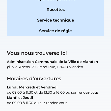
Recettes
Service technique
Service de régie
Vous nous trouverez ici
Administration Communale de la Ville de Vianden
Administration Communale de la Ville de Vianden
Administration Communale de la Ville de Vianden
Administration Communale de la Ville de Vianden
Atelier Communal de la Ville de Vianden
pl. Vic. Abens, 29 Grand-Rue, L-9410 Vianden
pl. Vic. Abens, 29 Grand-Rue, L-9410 Vianden
pl. Vic. Abens, 29 Grand-Rue, L-9410 Vianden
pl. Vic. Abens, 29 Grand-Rue, L-9410 Vianden
30, rue Neugarten, L-9422 Vianden
Horaires d’ouvertures
Lundi, Mercredi et Vendredi
Lundi, Mercredi et Vendredi
uniquement sur rendez-vous
uniquement sur rendez-vous
uniquement sur rendez-vous
de 09.00 à 11.30 et de 13.30 à 16.00 ou sur rendez-vous
de 09.00 à 11.30 et de 13.30 à 16.00 ou sur rendez-vous
Mardi et Jeudi
Mardi et Jeudi
de 09.00 à 11.30 ou sur rendez-vous
de 09.00 à 11.30 ou sur rendez-vous
Tel:
Mail:
Tel:
(+352) 83 48 21-24
(+352) 83 48 21-51
aisha.abdullah@vianden.lu