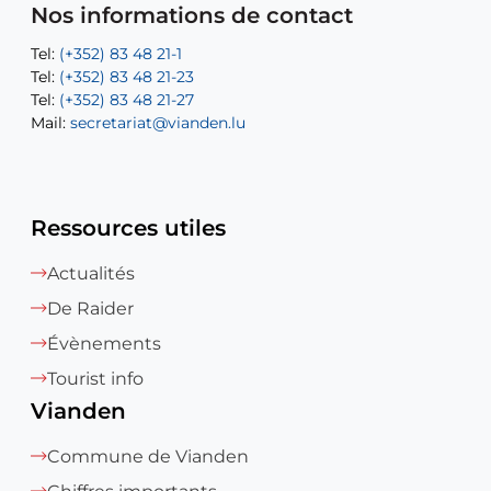
Mail:
Tel:
Tel:
(+352) 83 48 21-31
Permanence (Fuite d’eau) : 83 48 21 61
recette@vianden.lu
Nos informations de contact
Mail:
Mail:
jos.coremans@vianden.lu
atelier@vianden.lu
Tel:
Tel:
(+352) 83 48 21-1
(+352) 83 48 21-20
Tel:
Tel:
(+352) 83 48 21-23
(+352) 83 48 21-22
Tel:
Mail:
(+352) 83 48 21-27
sofia.carvalho@vianden.lu
Mail:
Mail:
secretariat@vianden.lu
diane.storn@vianden.lu
Ressources utiles
Actualités
De Raider
Évènements
Tourist info
Vianden
Commune de Vianden