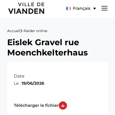
Eislek
Menu
Français
Gravel
de
rue
Accueil
Raider online
navigation
Moenchkelterhaus
Eislek Gravel rue
principal
Moenchkelterhaus
Date
Le :
19/06/2026
Télécharger le fichier