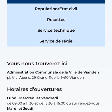
Population/Etat civil
Recettes
Service technique
Service de régie
Vous nous trouverez ici
Administration Communale de la Ville de Vianden
Administration Communale de la Ville de Vianden
Administration Communale de la Ville de Vianden
Administration Communale de la Ville de Vianden
Atelier Communal de la Ville de Vianden
pl. Vic. Abens, 29 Grand-Rue, L-9410 Vianden
pl. Vic. Abens, 29 Grand-Rue, L-9410 Vianden
pl. Vic. Abens, 29 Grand-Rue, L-9410 Vianden
pl. Vic. Abens, 29 Grand-Rue, L-9410 Vianden
30, rue Neugarten, L-9422 Vianden
Horaires d’ouvertures
Lundi, Mercredi et Vendredi
Lundi, Mercredi et Vendredi
uniquement sur rendez-vous
uniquement sur rendez-vous
uniquement sur rendez-vous
de 09.00 à 11.30 et de 13.30 à 16.00 ou sur rendez-vous
de 09.00 à 11.30 et de 13.30 à 16.00 ou sur rendez-vous
Mardi et Jeudi
Mardi et Jeudi