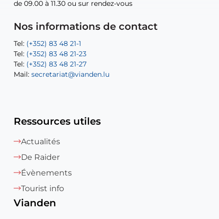
de 09.00 à 11.30 ou sur rendez-vous
de 09.00 à 11.30 ou sur rendez-vous
Tel:
Mail:
Tel:
(+352) 83 48 21-24
(+352) 83 48 21-51
aisha.abdullah@vianden.lu
Mail:
Tel:
Tel:
(+352) 83 48 21-31
Permanence (Fuite d’eau) : 83 48 21 61
recette@vianden.lu
Nos informations de contact
Mail:
Mail:
jos.coremans@vianden.lu
atelier@vianden.lu
Tel:
Tel:
(+352) 83 48 21-1
(+352) 83 48 21-20
Tel:
Tel:
(+352) 83 48 21-23
(+352) 83 48 21-22
Tel:
Mail:
(+352) 83 48 21-27
sofia.carvalho@vianden.lu
Mail:
Mail:
secretariat@vianden.lu
diane.storn@vianden.lu
Ressources utiles
Actualités
De Raider
Évènements
Tourist info
Vianden