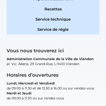
Recettes
Service technique
Service de régie
Vous nous trouverez ici
Administration Communale de la Ville de Vianden
Administration Communale de la Ville de Vianden
Administration Communale de la Ville de Vianden
Administration Communale de la Ville de Vianden
Atelier Communal de la Ville de Vianden
pl. Vic. Abens, 29 Grand-Rue, L-9410 Vianden
pl. Vic. Abens, 29 Grand-Rue, L-9410 Vianden
pl. Vic. Abens, 29 Grand-Rue, L-9410 Vianden
pl. Vic. Abens, 29 Grand-Rue, L-9410 Vianden
30, rue Neugarten, L-9422 Vianden
Horaires d’ouvertures
Lundi, Mercredi et Vendredi
Lundi, Mercredi et Vendredi
uniquement sur rendez-vous
uniquement sur rendez-vous
uniquement sur rendez-vous
de 09.00 à 11.30 et de 13.30 à 16.00 ou sur rendez-vous
de 09.00 à 11.30 et de 13.30 à 16.00 ou sur rendez-vous
Mardi et Jeudi
Mardi et Jeudi
de 09.00 à 11.30 ou sur rendez-vous
de 09.00 à 11.30 ou sur rendez-vous
Tel:
Mail:
Tel:
(+352) 83 48 21-24
(+352) 83 48 21-51
aisha.abdullah@vianden.lu