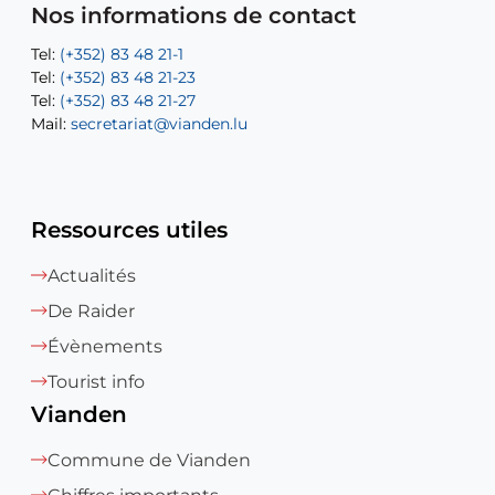
Mail:
Tel:
Tel:
(+352) 83 48 21-31
Permanence (Fuite d’eau) : 83 48 21 61
recette@vianden.lu
Nos informations de contact
Mail:
Mail:
jos.coremans@vianden.lu
atelier@vianden.lu
Tel:
Tel:
(+352) 83 48 21-1
(+352) 83 48 21-20
Tel:
Tel:
(+352) 83 48 21-23
(+352) 83 48 21-22
Tel:
Mail:
(+352) 83 48 21-27
sofia.carvalho@vianden.lu
Mail:
Mail:
secretariat@vianden.lu
diane.storn@vianden.lu
Ressources utiles
Actualités
De Raider
Évènements
Tourist info
Vianden
Commune de Vianden