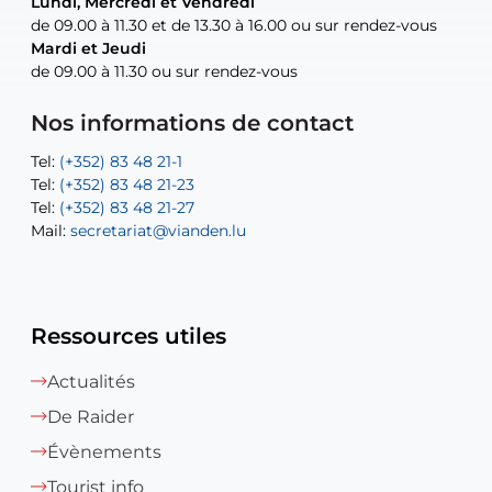
Lundi, Mercredi et Vendredi
Lundi, Mercredi et Vendredi
uniquement sur rendez-vous
uniquement sur rendez-vous
uniquement sur rendez-vous
de 09.00 à 11.30 et de 13.30 à 16.00 ou sur rendez-vous
de 09.00 à 11.30 et de 13.30 à 16.00 ou sur rendez-vous
Mardi et Jeudi
Mardi et Jeudi
de 09.00 à 11.30 ou sur rendez-vous
de 09.00 à 11.30 ou sur rendez-vous
Tel:
Mail:
Tel:
(+352) 83 48 21-24
(+352) 83 48 21-51
aisha.abdullah@vianden.lu
Mail:
Tel:
Tel:
(+352) 83 48 21-31
Permanence (Fuite d’eau) : 83 48 21 61
recette@vianden.lu
Nos informations de contact
Mail:
Mail:
jos.coremans@vianden.lu
atelier@vianden.lu
Tel:
Tel:
(+352) 83 48 21-1
(+352) 83 48 21-20
Tel:
Tel:
(+352) 83 48 21-23
(+352) 83 48 21-22
Tel:
Mail:
(+352) 83 48 21-27
sofia.carvalho@vianden.lu
Mail:
Mail:
secretariat@vianden.lu
diane.storn@vianden.lu
Ressources utiles
Actualités
De Raider
Évènements
Tourist info