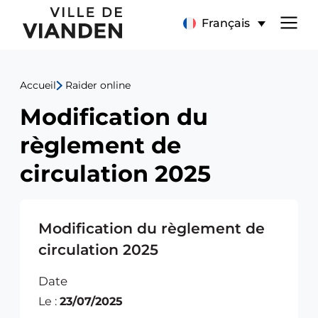
Modification
Menu
Français
du
de
règlement
Accueil
Raider online
navigation
de
Modification du
principal
circulation
règlement de
2025
circulation 2025
Modification du règlement de
circulation 2025
Date
Le :
23/07/2025