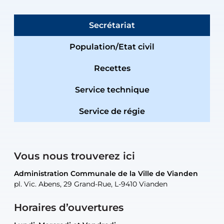
Secrétariat
Population/Etat civil
Recettes
Service technique
Service de régie
Vous nous trouverez ici
Administration Communale de la Ville de Vianden
Administration Communale de la Ville de Vianden
Administration Communale de la Ville de Vianden
Administration Communale de la Ville de Vianden
Atelier Communal de la Ville de Vianden
pl. Vic. Abens, 29 Grand-Rue, L-9410 Vianden
pl. Vic. Abens, 29 Grand-Rue, L-9410 Vianden
pl. Vic. Abens, 29 Grand-Rue, L-9410 Vianden
pl. Vic. Abens, 29 Grand-Rue, L-9410 Vianden
30, rue Neugarten, L-9422 Vianden
Horaires d’ouvertures