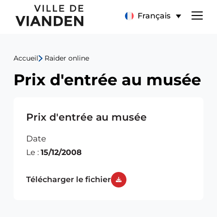
Prix
Menu
Français
d'entrée
de
au
Accueil
Raider online
navigation
musée
Prix d'entrée au musée
principal
Prix d'entrée au musée
Date
Le :
15/12/2008
Télécharger le fichier