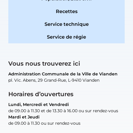
Recettes
Service technique
Service de régie
Vous nous trouverez ici
Administration Communale de la Ville de Vianden
Administration Communale de la Ville de Vianden
Administration Communale de la Ville de Vianden
Administration Communale de la Ville de Vianden
Atelier Communal de la Ville de Vianden
pl. Vic. Abens, 29 Grand-Rue, L-9410 Vianden
pl. Vic. Abens, 29 Grand-Rue, L-9410 Vianden
pl. Vic. Abens, 29 Grand-Rue, L-9410 Vianden
pl. Vic. Abens, 29 Grand-Rue, L-9410 Vianden
30, rue Neugarten, L-9422 Vianden
Horaires d’ouvertures
Lundi, Mercredi et Vendredi
Lundi, Mercredi et Vendredi
uniquement sur rendez-vous
uniquement sur rendez-vous
uniquement sur rendez-vous
de 09.00 à 11.30 et de 13.30 à 16.00 ou sur rendez-vous
de 09.00 à 11.30 et de 13.30 à 16.00 ou sur rendez-vous
Mardi et Jeudi
Mardi et Jeudi
de 09.00 à 11.30 ou sur rendez-vous
de 09.00 à 11.30 ou sur rendez-vous
Tel:
Mail:
Tel:
(+352) 83 48 21-24
(+352) 83 48 21-51
aisha.abdullah@vianden.lu