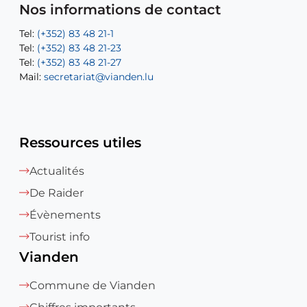
Mail:
Tel:
Tel:
(+352) 83 48 21-31
Permanence (Fuite d’eau) : 83 48 21 61
recette@vianden.lu
Nos informations de contact
Mail:
Mail:
jos.coremans@vianden.lu
atelier@vianden.lu
Tel:
Tel:
(+352) 83 48 21-1
(+352) 83 48 21-20
Tel:
Tel:
(+352) 83 48 21-23
(+352) 83 48 21-22
Tel:
Mail:
(+352) 83 48 21-27
sofia.carvalho@vianden.lu
Mail:
Mail:
secretariat@vianden.lu
diane.storn@vianden.lu
Ressources utiles
Actualités
De Raider
Évènements
Tourist info
Vianden
Commune de Vianden