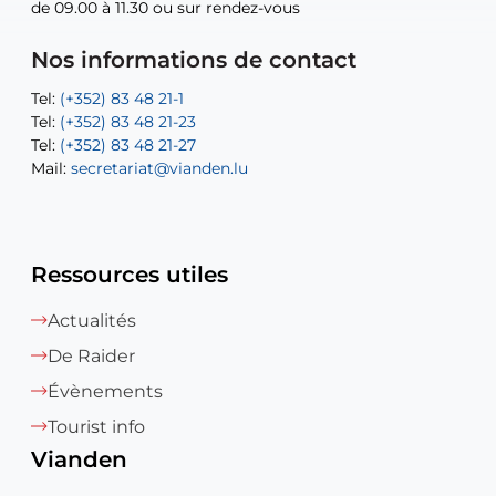
de 09.00 à 11.30 ou sur rendez-vous
de 09.00 à 11.30 ou sur rendez-vous
Tel:
Mail:
Tel:
(+352) 83 48 21-24
(+352) 83 48 21-51
aisha.abdullah@vianden.lu
Mail:
Tel:
Tel:
(+352) 83 48 21-31
Permanence (Fuite d’eau) : 83 48 21 61
recette@vianden.lu
Nos informations de contact
Mail:
Mail:
jos.coremans@vianden.lu
atelier@vianden.lu
Tel:
Tel:
(+352) 83 48 21-1
(+352) 83 48 21-20
Tel:
Tel:
(+352) 83 48 21-23
(+352) 83 48 21-22
Tel:
Mail:
(+352) 83 48 21-27
sofia.carvalho@vianden.lu
Mail:
Mail:
secretariat@vianden.lu
diane.storn@vianden.lu
Ressources utiles
Actualités
De Raider
Évènements
Tourist info
Vianden