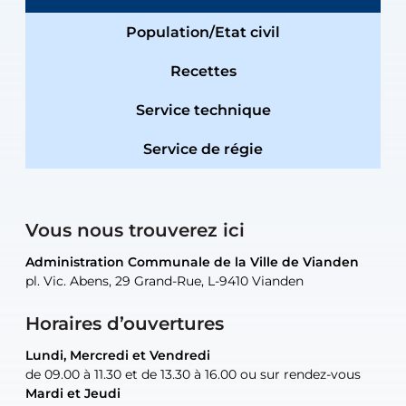
Population/Etat civil
Recettes
Service technique
Service de régie
Vous nous trouverez ici
Administration Communale de la Ville de Vianden
Administration Communale de la Ville de Vianden
Administration Communale de la Ville de Vianden
Administration Communale de la Ville de Vianden
Atelier Communal de la Ville de Vianden
pl. Vic. Abens, 29 Grand-Rue, L-9410 Vianden
pl. Vic. Abens, 29 Grand-Rue, L-9410 Vianden
pl. Vic. Abens, 29 Grand-Rue, L-9410 Vianden
pl. Vic. Abens, 29 Grand-Rue, L-9410 Vianden
30, rue Neugarten, L-9422 Vianden
Horaires d’ouvertures
Lundi, Mercredi et Vendredi
Lundi, Mercredi et Vendredi
uniquement sur rendez-vous
uniquement sur rendez-vous
uniquement sur rendez-vous
de 09.00 à 11.30 et de 13.30 à 16.00 ou sur rendez-vous
de 09.00 à 11.30 et de 13.30 à 16.00 ou sur rendez-vous
Mardi et Jeudi
Mardi et Jeudi