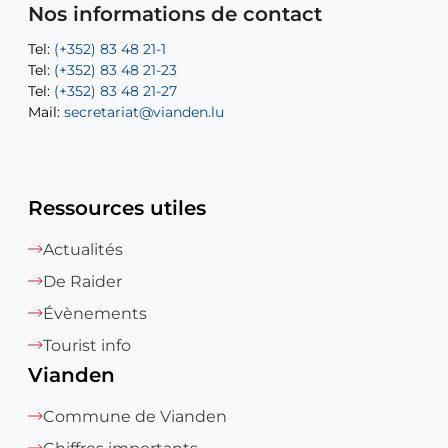
Mail:
Tel:
Tel:
(+352) 83 48 21-31
Permanence (Fuite d’eau) : 83 48 21 61
recette@vianden.lu
Nos informations de contact
Mail:
Mail:
jos.coremans@vianden.lu
atelier@vianden.lu
Tel:
Tel:
(+352) 83 48 21-1
(+352) 83 48 21-20
Tel:
Tel:
(+352) 83 48 21-23
(+352) 83 48 21-22
Tel:
Mail:
(+352) 83 48 21-27
sofia.carvalho@vianden.lu
Mail:
Mail:
secretariat@vianden.lu
diane.storn@vianden.lu
Ressources utiles
Actualités
De Raider
Évènements
Tourist info
Vianden
Commune de Vianden