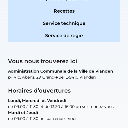
Recettes
Service technique
Service de régie
Vous nous trouverez ici
Administration Communale de la Ville de Vianden
Administration Communale de la Ville de Vianden
Administration Communale de la Ville de Vianden
Administration Communale de la Ville de Vianden
Atelier Communal de la Ville de Vianden
pl. Vic. Abens, 29 Grand-Rue, L-9410 Vianden
pl. Vic. Abens, 29 Grand-Rue, L-9410 Vianden
pl. Vic. Abens, 29 Grand-Rue, L-9410 Vianden
pl. Vic. Abens, 29 Grand-Rue, L-9410 Vianden
30, rue Neugarten, L-9422 Vianden
Horaires d’ouvertures
Lundi, Mercredi et Vendredi
Lundi, Mercredi et Vendredi
uniquement sur rendez-vous
uniquement sur rendez-vous
uniquement sur rendez-vous
de 09.00 à 11.30 et de 13.30 à 16.00 ou sur rendez-vous
de 09.00 à 11.30 et de 13.30 à 16.00 ou sur rendez-vous
Mardi et Jeudi
Mardi et Jeudi
de 09.00 à 11.30 ou sur rendez-vous
de 09.00 à 11.30 ou sur rendez-vous
Tel:
Mail:
Tel:
(+352) 83 48 21-24
(+352) 83 48 21-51
aisha.abdullah@vianden.lu