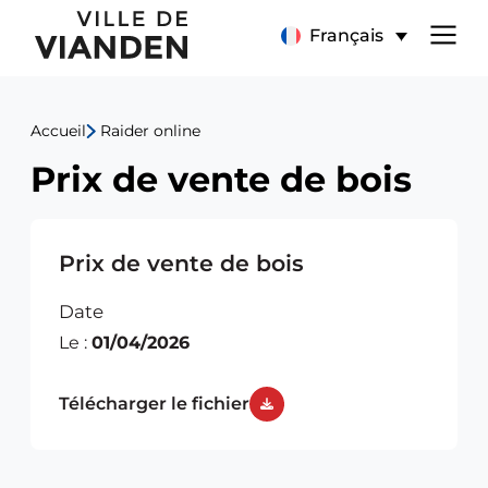
Prix
Menu
Français
de
de
vente
Accueil
Raider online
navigation
de
Prix de vente de bois
principal
bois
Prix de vente de bois
Date
Le :
01/04/2026
Télécharger le fichier